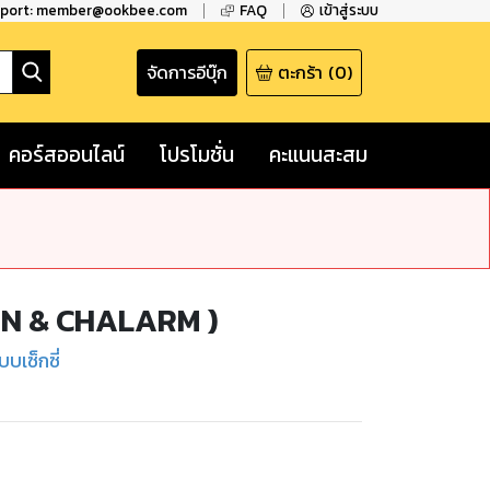
pport: member@ookbee.com
FAQ
เข้าสู่ระบบ
จัดการอีบุ๊ก
ตะกร้า
(
0
)
คอร์สออนไลน์
โปรโมชั่น
คะแนนสะสม
ARN & CHALARM )
บเซ็กซี่