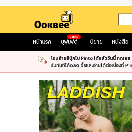
มาใหม่
หน้าแรก
บุฟเฟต์
นิยาย
หนังสือ
โอนย้ายอีบุ๊กไป Pinto ได้แล้ววันนี้ กดเลย
รับทันทีโค้ดลด ซื้อและอ่านได้ต่อเนื่องที่ Pi