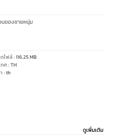
ยวนของชายหนุ่ม
ดไฟล์
:
116.25
MB
เทศ
:
TH
ษา
:
th
ดูเพิ่มเติม