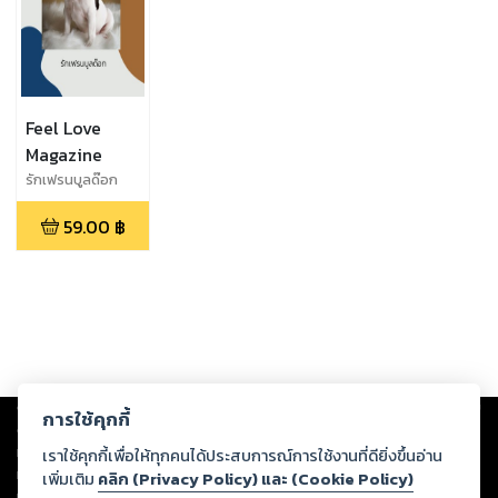
Feel Love
Magazine
รักเฟรนบูลด๊อก
59.00
฿
Copyright ©
2026
Storylog Co., Ltd. - สตอรี่ล็อกขอสงวนสิทธิ์ไม่รับผิดชอบ
การใช้คุกกี้
ต่อผลงานหรือเนื้อหาใดที่อัปโหลดผ่านเว็บไซต์และปรากฏว่าละเมิดสิทธิใน
ทรัพย์สินทางปัญญาของบุคคลอื่นหรือขัดต่อกฎหมายและศีลธรรม ดังนั้น ผู้อ่าน
เราใช้คุกกี้เพื่อให้ทุกคนได้ประสบการณ์การใช้งานที่ดียิ่งขึ้นอ่าน
ทุกท่านโปรดใช้วิจารณญาณในการกลั่นกรองด้วยตนเอง และหากท่านพบว่าส่วน
เพิ่มเติม
คลิก (Privacy Policy) และ (Cookie Policy)
หนึ่งส่วนใดขัดต่อกฎหมายและศีลธรรม กรุณาแจ้งมายังบริษัท เพื่อทีมงานจะได้