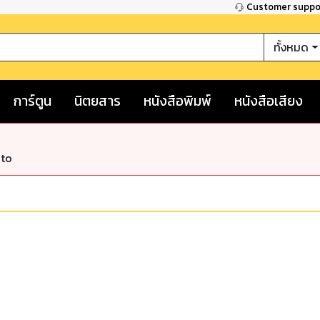
Customer supp
ทั้งหมด
การ์ตูน
นิตยสาร
หนังสือพิมพ์
หนังสือเสียง
nto