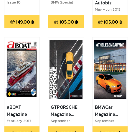
Autobiz
Issue 10
BMW Special
2012
May - Jun 2015
149.00
฿
105.00
฿
105.00
฿
aBOAT
GTPORSCHE
BMWCar
Magazine
Magazine
Magazine
Thailand
Thailand
February 2017
September-
September-
October 2021
October 2021