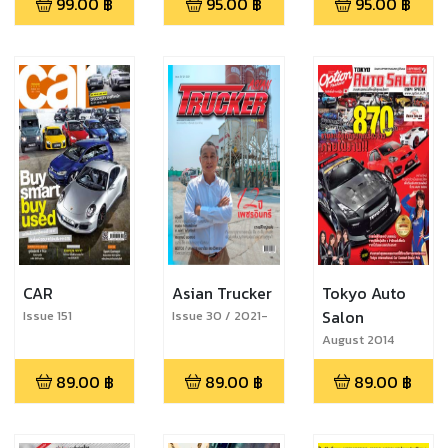
99.00
฿
95.00
฿
95.00
฿
CAR
Asian Trucker
Tokyo Auto
Salon
Issue 151
Issue 30 / 2021-
Q1
August 2014
89.00
฿
89.00
฿
89.00
฿