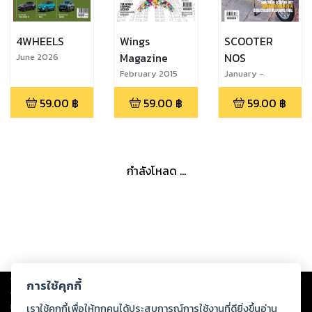
4WHEELS
Wings
SCOOTER
Magazine
NOS
June 2026
February 2015
January -
February 2015
59.00
฿
59.00
฿
59.00
฿
กำลังโหลด ...
Copyright ©
2026
Storylog Co., Ltd. - สตอรี่ล็อกขอสงวนสิทธิ์ไม่รับผิดชอบ
การใช้คุกกี้
ต่อผลงานหรือเนื้อหาใดที่อัปโหลดผ่านเว็บไซต์และปรากฏว่าละเมิดสิทธิใน
ทรัพย์สินทางปัญญาของบุคคลอื่นหรือขัดต่อกฎหมายและศีลธรรม ดังนั้น ผู้อ่าน
เราใช้คุกกี้เพื่อให้ทุกคนได้ประสบการณ์การใช้งานที่ดียิ่งขึ้นอ่าน