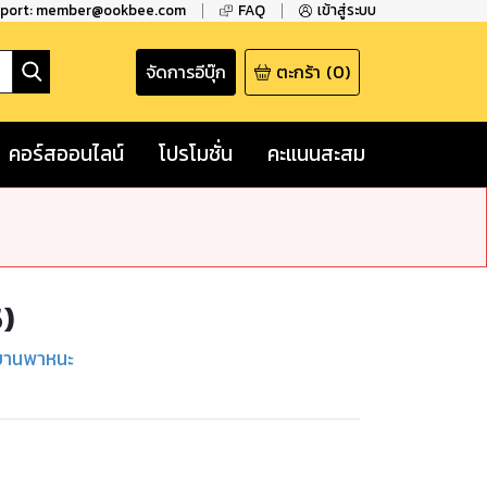
pport: member@ookbee.com
FAQ
เข้าสู่ระบบ
จัดการอีบุ๊ก
ตะกร้า
(
0
)
คอร์สออนไลน์
โปรโมชั่น
คะแนนสะสม
5)
ยานพาหนะ