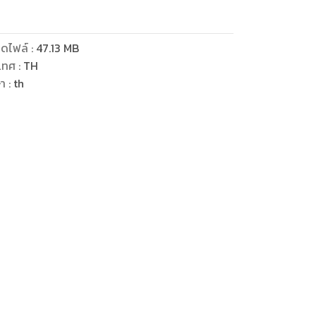
ดไฟล์
:
47.13
MB
เทศ
:
TH
ษา
:
th