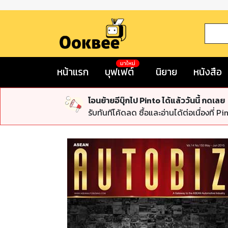
มาใหม่
หน้าแรก
บุฟเฟต์
นิยาย
หนังสือ
โอนย้ายอีบุ๊กไป Pinto ได้แล้ววันนี้ กดเลย
รับทันทีโค้ดลด ซื้อและอ่านได้ต่อเนื่องที่ Pi