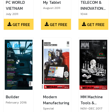
PC WORLD
My Tablet
TELECOM &
VIETNAM
INNOVATION
August 2011
JOURNAL
July 2011
1044
GET FREE
GET FREE
GET FREE
Builder
Modern
MM Machine
Manufacturing
Tools &
February 2016
Metalworking
Special
NOV-DEC 2017