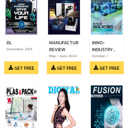
DL
MANUFACTURING
INNO-
REVIEW
INDUSTRY
December 2013
SUPPORT
May / June 2024
October /
November 2016
GET FREE
GET FREE
GET FREE