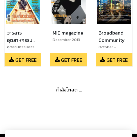
วารสาร
MIE magazine
Broadband
อุตสาหกรรม
Community
December 2013
สาร
อุตสาหกรรมสาร
October -
December 2013
GET FREE
GET FREE
GET FREE
กำลังโหลด ...
Copyright ©
2026
Storylog Co., Ltd. - สตอรี่ล็อกขอสงวนสิทธิ์ไม่รับผิดชอบ