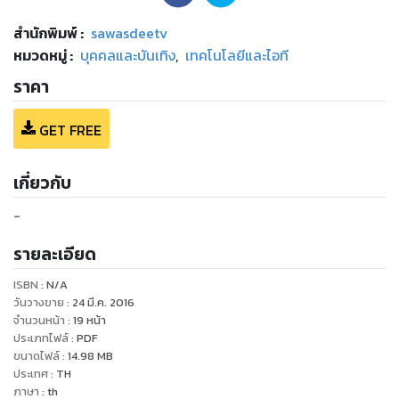
สำนักพิมพ์
:
sawasdeetv
หมวดหมู่
:
บุคคลและบันเทิง
,
เทคโนโลยีและไอที
ราคา
GET FREE
เกี่ยวกับ
-
รายละเอียด
ISBN :
N/A
วันวางขาย
:
24 มี.ค. 2016
จำนวนหน้า
:
19
หน้า
ประเภทไฟล์
:
PDF
ขนาดไฟล์
:
14.98
MB
ประเทศ
:
TH
ภาษา
:
th