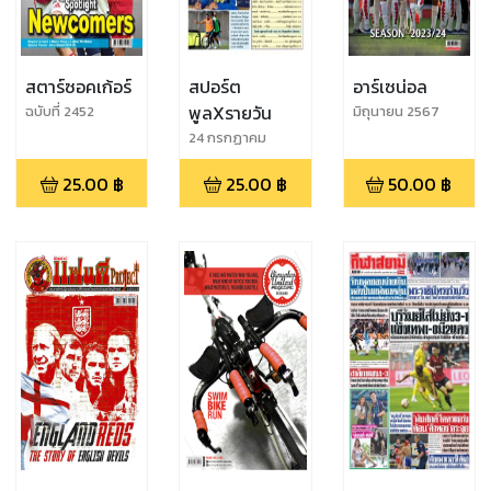
สตาร์ซอคเก้อร์
สปอร์ต
อาร์เซน่อล
พูลXรายวัน
ฉบับที่ 2452
มิถุนายน 2567
24 กรกฏาคม
2569
25.00
฿
25.00
฿
50.00
฿