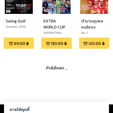
Swing Golf
EXTRA
ตำนานขุนพล
WORLD CUP
หงส์แดง
October 2016
ARGENTINA
No. 1
CHAMPIONS
69.00
฿
150.00
฿
120.00
฿
Qatar 2022
กำลังโหลด ...
Copyright ©
2026
Storylog Co., Ltd. - สตอรี่ล็อกขอสงวนสิทธิ์ไม่รับผิดชอบ
การใช้คุกกี้
ต่อผลงานหรือเนื้อหาใดที่อัปโหลดผ่านเว็บไซต์และปรากฏว่าละเมิดสิทธิใน