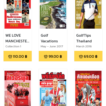
WE LOVE
Golf
GolfTips
MANCHESTER
Vacations
Thailand
UNITED
Collection 1
May - June 2017
March 2016
110.00
฿
99.00
฿
69.00
฿