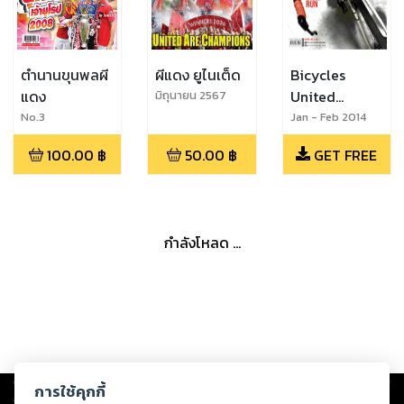
ตำนานขุนพลผี
ผีแดง ยูไนเต็ด
Bicycles
แดง
United
มิถุนายน 2567
Magazine
No.3
Jan - Feb 2014
100.00
฿
50.00
฿
GET FREE
กำลังโหลด ...
Copyright ©
2026
Storylog Co., Ltd. - สตอรี่ล็อกขอสงวนสิทธิ์ไม่รับผิดชอบ
การใช้คุกกี้
ต่อผลงานหรือเนื้อหาใดที่อัปโหลดผ่านเว็บไซต์และปรากฏว่าละเมิดสิทธิใน