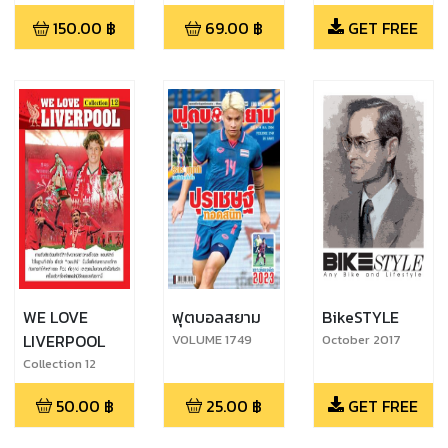
CHAMPIONS
150.00
฿
69.00
฿
GET FREE
Qatar 2022
WE LOVE
ฟุตบอลสยาม
BikeSTYLE
LIVERPOOL
VOLUME 1749
October 2017
Collection 12
50.00
฿
25.00
฿
GET FREE