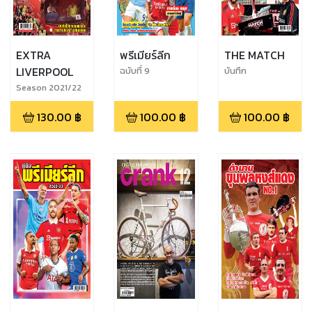
EXTRA
พรีเมียร์ลีก
THE MATCH
LIVERPOOL
ฉบับที่ 9
บันทึก
ประวัติศาสตร์ ศึก
Season 2021/22
แดงเดือด THE
MATCH
130.00
฿
100.00
฿
100.00
฿
BANGKOK
CENTURY CUP
2022