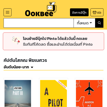
จัดการอีบุ๊ก
(
0
)
ทั้งหมด
โอนย้ายอีบุ๊กไป Pinto ได้แล้ววันนี้ กดเลย
รับทันทีโค้ดลด ซื้อและอ่านได้ต่อเนื่องที่ Pinto
กัปตันโสภณ พิฆเนศวร
อันดับน้อย-มาก