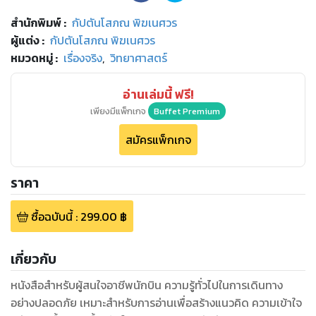
สำนักพิมพ์
:
กัปตันโสภณ พิฆเนศวร
ผู้แต่ง :
กัปตันโสภณ พิฆเนศวร
หมวดหมู่
:
เรื่องจริง
,
วิทยาศาสตร์
อ่านเล่มนี้ ฟรี!
เพียงมีแพ็กเกจ
Buffet Premium
สมัครแพ็กเกจ
ราคา
ซื้อฉบับนี้
:
299.00
฿
เกี่ยวกับ
หนังสือสำหรับผู้สนใจอาชีพนักบิน ความรู้ทั่วไปในการเดินทาง
อย่างปลอดภัย เหมาะสำหรับการอ่านเพื่อสร้างแนวคิด ความเข้าใจ