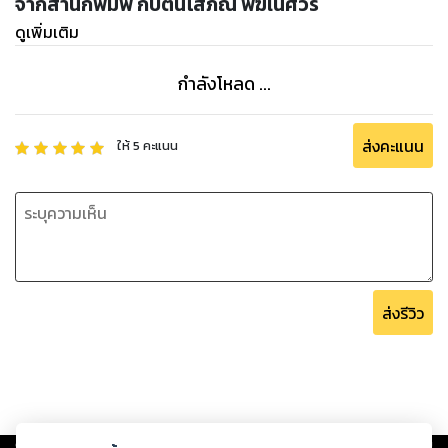
จากสำนักพิมพ์ กัปตันโสภณ พิฆเนศวร
ดูเพิ่มเติม
กำลังโหลด ...
ส่งคะแนน
ให้
5
คะแนน
ส่งรีวิว
Copyright ©
2026
Storylog Co., Ltd. - สตอรี่ล็อกขอสงวนสิทธิ์ไม่รับผิดชอบ