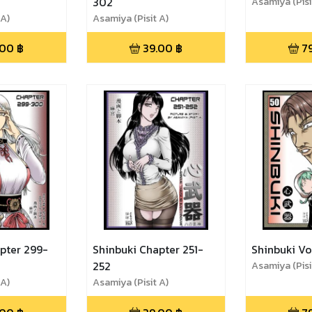
302
Asamiya (Pisi
 A)
Asamiya (Pisit A)
.00
฿
39.00
฿
7
pter 299-
Shinbuki Chapter 251-
Shinbuki Vo
252
Asamiya (Pisi
 A)
Asamiya (Pisit A)