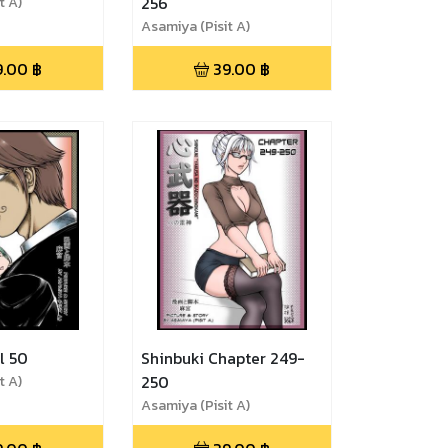
t A)
256
Asamiya (Pisit A)
9.00
฿
39.00
฿
l 50
Shinbuki Chapter 249-
t A)
250
Asamiya (Pisit A)