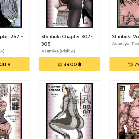
pter 267 -
Shinbuki Chapter 307-
Shinbuki Vo
308
Asamiya (Pisi
 A)
Asamiya (Pisit A)
.00
฿
39.00
฿
7