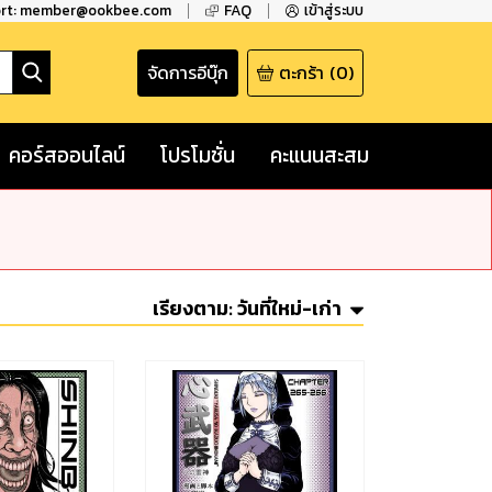
ort: member@ookbee.com
FAQ
เข้าสู่ระบบ
จัดการอีบุ๊ก
ตะกร้า
(
0
)
คอร์สออนไลน์
โปรโมชั่น
คะแนนสะสม
เรียงตาม:
วันที่ใหม่-เก่า