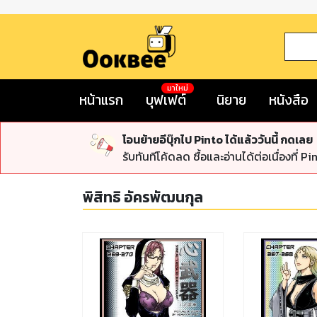
มาใหม่
หน้าแรก
บุฟเฟต์
นิยาย
หนังสือ
โอนย้ายอีบุ๊กไป Pinto ได้แล้ววันนี้ กดเลย
รับทันทีโค้ดลด ซื้อและอ่านได้ต่อเนื่องที่ Pi
พิสิทธิ อัครพัฒนกุล