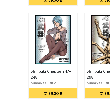
39.00
฿
39
Shinbuki Chapter 247-
Shinbuki Cha
248
298
Asamiya (Pisit A)
Asamiya (Pisit
39.00
฿
39