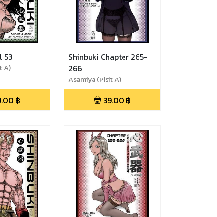
l 53
Shinbuki Chapter 265-
t A)
266
Asamiya (Pisit A)
9.00
฿
39.00
฿