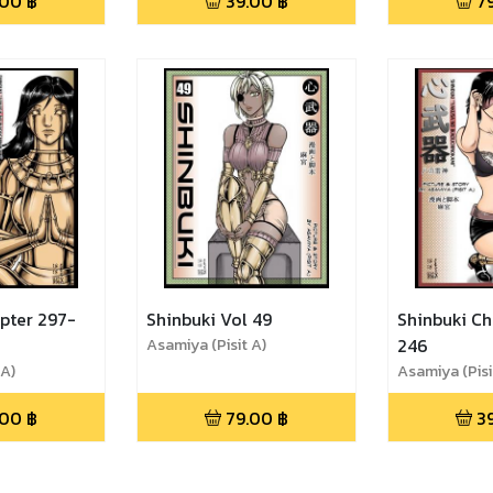
.00
฿
39.00
฿
7
pter 297-
Shinbuki Vol 49
Shinbuki Ch
Asamiya (Pisit A)
246
 A)
Asamiya (Pisi
.00
฿
79.00
฿
3