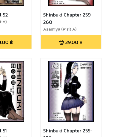
l 52
Shinbuki Chapter 259-
t A)
260
Asamiya (Pisit A)
9.00
฿
39.00
฿
l 51
Shinbuki Chapter 255-