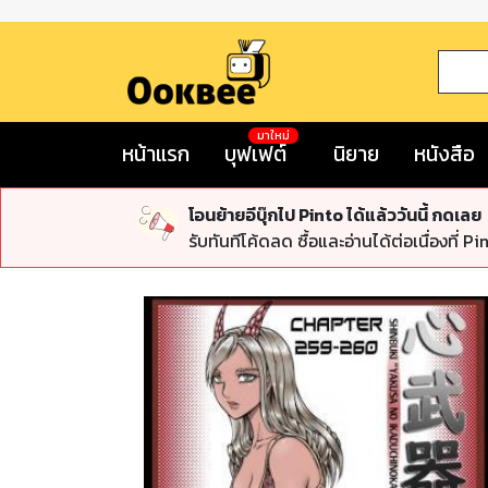
มาใหม่
หน้าแรก
บุฟเฟต์
นิยาย
หนังสือ
โอนย้ายอีบุ๊กไป Pinto ได้แล้ววันนี้ กดเลย
รับทันทีโค้ดลด ซื้อและอ่านได้ต่อเนื่องที่ Pi