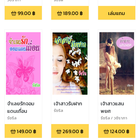
99.00
฿
189.00
฿
เล่มแถม
จำเลยรักจอม
เจ้าสาวรับฝาก
เจ้าสาวแสน
แดนเถื่อน
พยศ
รัชริล
รัชริล
รัชริล / วชิราภา
149.00
฿
269.00
฿
124.00
฿