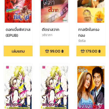
ดอกเบี้ยพิศวาส
ตีตราสวาท
ทาสรักในกรง
(EPUB)
ทอง
วชิราภา
รัชริล
เล่มแถม
99.00
฿
179.00
฿