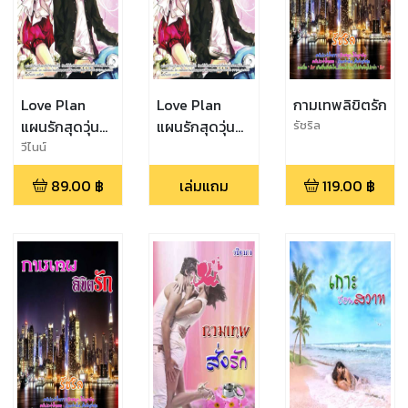
Love Plan
Love Plan
กามเทพลิขิตรัก
แผนรักสุดวุ่น
แผนรักสุดวุ่น
รัชริล
ชุลมุนหัวใจ
ชุลมุนหัวใจ
วีไนน์
(EPUB)
89.00
฿
เล่มแถม
119.00
฿