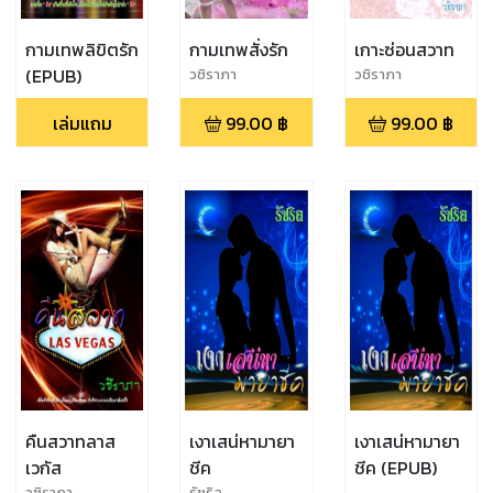
กามเทพลิขิตรัก
กามเทพสั่งรัก
เกาะซ่อนสวาท
(EPUB)
วชิราภา
วชิราภา
เล่มแถม
99.00
฿
99.00
฿
คืนสวาทลาส
เงาเสน่หามายา
เงาเสน่หามายา
เวกัส
ชีค
ชีค (EPUB)
วชิราภา
รัชริล