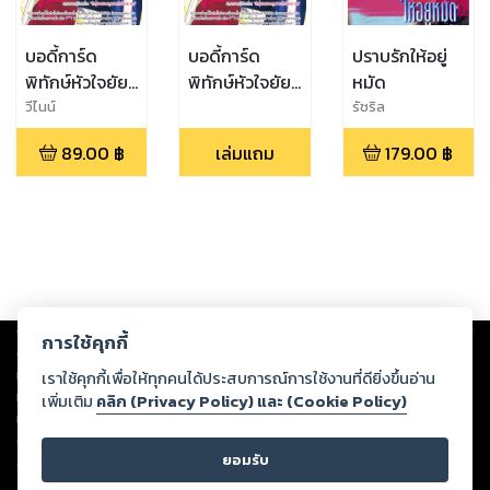
บอดี้การ์ด
บอดี้การ์ด
ปราบรักให้อยู่
พิทักษ์หัวใจยัย
พิทักษ์หัวใจยัย
หมัด
จอมจุ้น
จอมจุ้น (EPUB)
วีไนน์
รัชริล
89.00
฿
เล่มแถม
179.00
฿
Copyright ©
2026
Storylog Co., Ltd. - สตอรี่ล็อกขอสงวนสิทธิ์ไม่รับผิดชอบ
การใช้คุกกี้
ต่อผลงานหรือเนื้อหาใดที่อัปโหลดผ่านเว็บไซต์และปรากฏว่าละเมิดสิทธิใน
ทรัพย์สินทางปัญญาของบุคคลอื่นหรือขัดต่อกฎหมายและศีลธรรม ดังนั้น ผู้อ่าน
เราใช้คุกกี้เพื่อให้ทุกคนได้ประสบการณ์การใช้งานที่ดียิ่งขึ้นอ่าน
ทุกท่านโปรดใช้วิจารณญาณในการกลั่นกรองด้วยตนเอง และหากท่านพบว่าส่วน
เพิ่มเติม
คลิก (Privacy Policy) และ (Cookie Policy)
หนึ่งส่วนใดขัดต่อกฎหมายและศีลธรรม กรุณาแจ้งมายังบริษัท เพื่อทีมงานจะได้
ดำเนินการในทันที ทั้งนี้ ทางสตอรี่ล็อกขอสงวนลิขสิทธิ์ตามพระราชบัญญัติ
ยอมรับ
ลิขสิทธิ์ พ.ศ. 2537 (ฉบับล่าสุด)