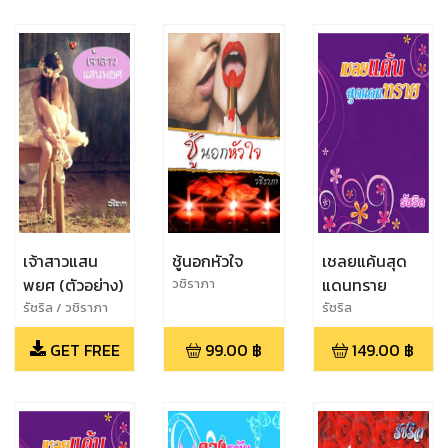
เจ้าสาวแสน
ชู้นอกหัวใจ
เชลยแค้นสุด
พยศ (ตัวอย่าง)
แดนทราย
วชิราภา
รัชริล / วชิราภา
รัชริล
GET FREE
99.00
฿
149.00
฿