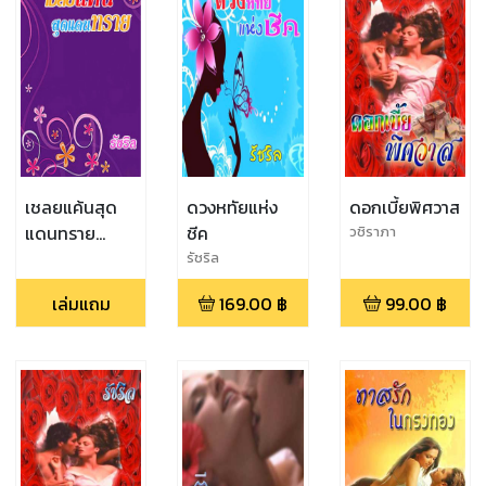
เชลยแค้นสุด
ดวงหทัยแห่ง
ดอกเบี้ยพิศวาส
แดนทราย
ชีค
วชิราภา
(EPUB)
รัชริล
เล่มแถม
169.00
฿
99.00
฿