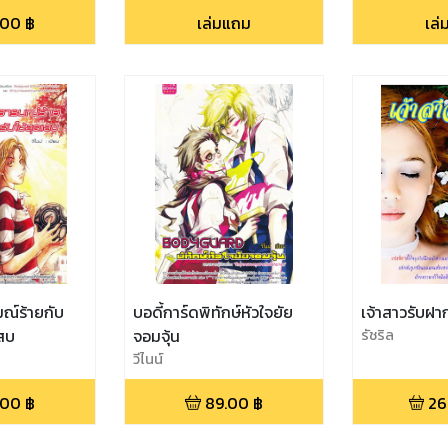
.00
฿
เล่มแถม
เล
ณ์ร้ายกับ
บอดี้การ์ดพิทักษ์หัวใจยัย
เจ้าสาวรับฝา
แสบ
จอมจุ้น
รัชริล
วีไนน์
.00
฿
89.00
฿
26