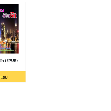
รัก (EPUB)
่มแถม