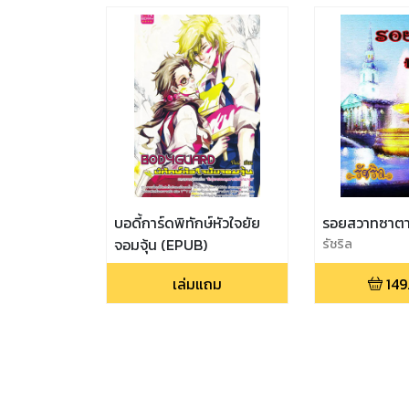
บอดี้การ์ดพิทักษ์หัวใจยัย
รอยสวาทซาต
จอมจุ้น (EPUB)
รัชริล
เล่มแถม
149