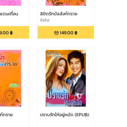
แดนเถื่อน
ลิขิตรักบัลลังก์ทราย
รัชริล
9.00
฿
149.00
฿
งก์ทราย
ปราบรักให้อยู่หมัด (EPUB)