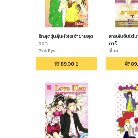
รักสุดวุ่นลุ้นหัวใจเจ้าชายสุด
สายลับจับไต๋น
ฮอต
ตาร์
Pink Eye
วีไนน์
89.00
฿
89