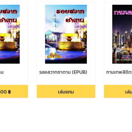
าน
รอยสวาทซาตาน (EPUB)
กามเทพลิขิต
.00
฿
เล่มแถม
เล