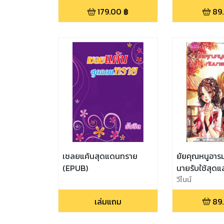
179.00
฿
89
เชลยแค้นสุดแดนทราย
ยัยคุณหนูอารม
(EPUB)
นายรับใช้สุด
วีไนน์
เล่มแถม
89