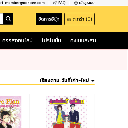
ort: member@ookbee.com
FAQ
เข้าสู่ระบบ
จัดการอีบุ๊ก
ตะกร้า
(
0
)
คอร์สออนไลน์
โปรโมชั่น
คะแนนสะสม
เรียงตาม:
วันที่เก่า-ใหม่