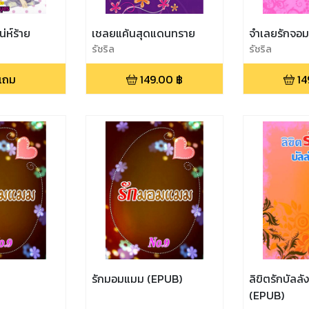
น่ห์ร้าย
เชลยแค้นสุดแดนทราย
จำเลยรักจอม
รัชริล
รัชริล
แถม
149.00
฿
14
รักมอมแมม (EPUB)
ลิขิตรักบัลลั
(EPUB)