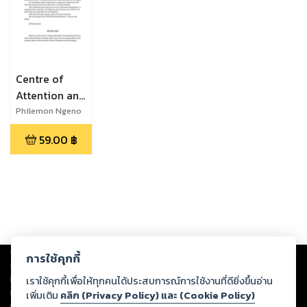
Centre of
Attention and
The Power
Philemon Ngeno
Surge
59.00
฿
Copyright ©
2026
Storylog Co., Ltd. - สตอรี่ล็อกขอสงวนสิทธิ์ไม่รับผิดชอบ
การใช้คุกกี้
ต่อผลงานหรือเนื้อหาใดที่อัปโหลดผ่านเว็บไซต์และปรากฏว่าละเมิดสิทธิใน
ทรัพย์สินทางปัญญาของบุคคลอื่นหรือขัดต่อกฎหมายและศีลธรรม ดังนั้น ผู้อ่าน
เราใช้คุกกี้เพื่อให้ทุกคนได้ประสบการณ์การใช้งานที่ดียิ่งขึ้นอ่าน
ทุกท่านโปรดใช้วิจารณญาณในการกลั่นกรองด้วยตนเอง และหากท่านพบว่าส่วน
เพิ่มเติม
คลิก (Privacy Policy) และ (Cookie Policy)
หนึ่งส่วนใดขัดต่อกฎหมายและศีลธรรม กรุณาแจ้งมายังบริษัท เพื่อทีมงานจะได้