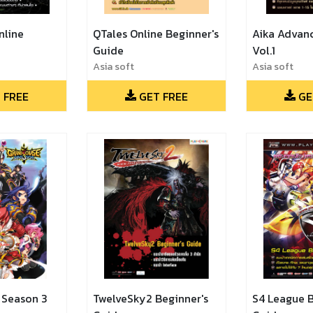
nline
QTales Online Beginner's
Aika Advan
Guide
Vol.1
Asia soft
Asia soft
 FREE
GET FREE
GE
 Season 3
TwelveSky2 Beginner's
S4 League B