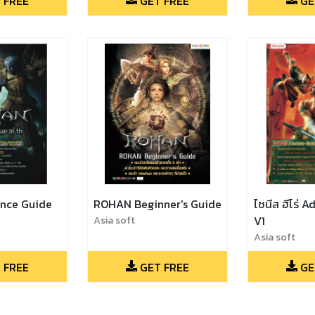
 FREE
GET FREE
GE
nce Guide
ROHAN Beginner's Guide
ไชนีส ฮีโร่ 
Asia soft
V1
Asia soft
 FREE
GET FREE
GE