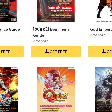
vance Guide
ไชนีส ฮีโร่ Beginner's
God Emper
Guide
Asia soft
Asia soft
 FREE
GET FREE
GE