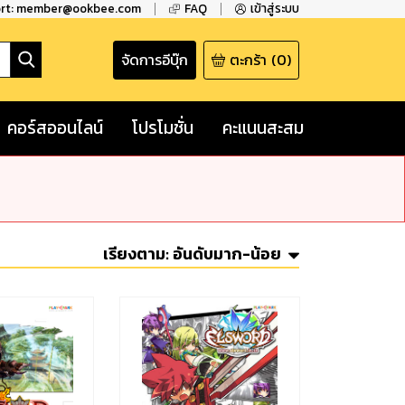
ort: member@ookbee.com
FAQ
เข้าสู่ระบบ
จัดการอีบุ๊ก
ตะกร้า
(
0
)
คอร์สออนไลน์
โปรโมชั่น
คะแนนสะสม
เรียงตาม:
อันดับมาก-น้อย