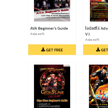
AVA Beginner's Guide
ไชนีสฮีโร่ Ad
Asia soft
V.1
Asia soft
GET FREE
GET