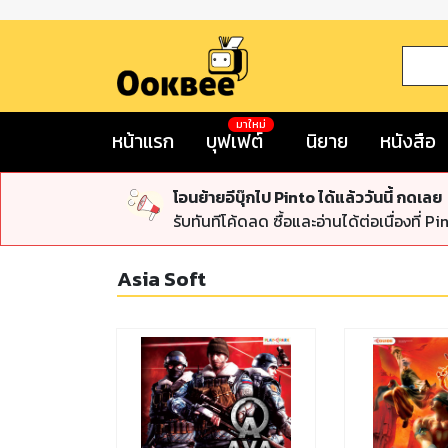
มาใหม่
หน้าแรก
บุฟเฟต์
นิยาย
หนังสือ
โอนย้ายอีบุ๊กไป Pinto ได้แล้ววันนี้ กดเลย
รับทันทีโค้ดลด ซื้อและอ่านได้ต่อเนื่องที่ Pi
Asia Soft