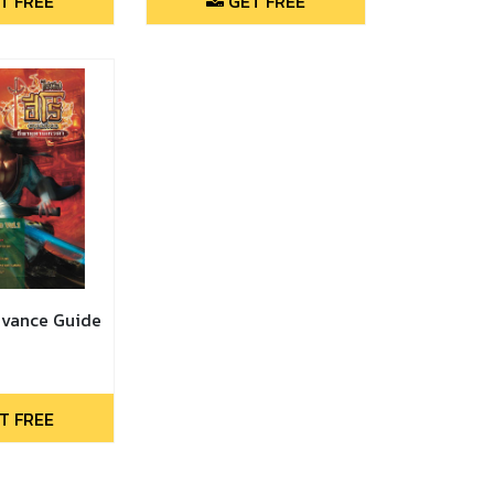
T FREE
GET FREE
Advance Guide
T FREE