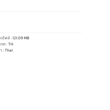
ดไฟล์
:
121.09
MB
เทศ
:
TH
ษา
:
Thai