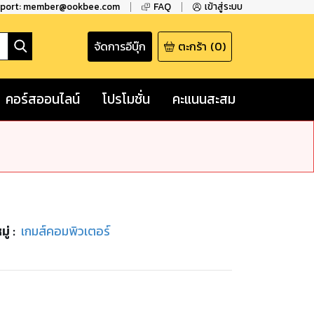
pport: member@ookbee.com
FAQ
เข้าสู่ระบบ
จัดการอีบุ๊ก
ตะกร้า
(
0
)
คอร์สออนไลน์
โปรโมชั่น
คะแนนสะสม
ู่
:
เกมส์คอมพิวเตอร์