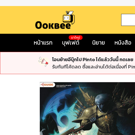
มาใหม่
หน้าแรก
บุฟเฟต์
นิยาย
หนังสือ
โอนย้ายอีบุ๊กไป Pinto ได้แล้ววันนี้ กดเลย
รับทันทีโค้ดลด ซื้อและอ่านได้ต่อเนื่องที่ Pi