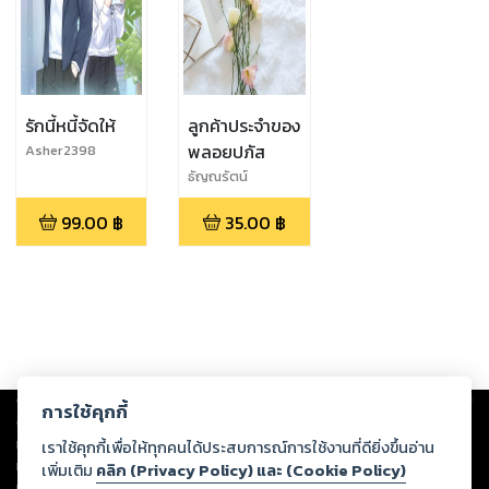
รักนี้หนี้จัดให้
ลูกค้าประจำของ
พลอยปภัส
Asher2398
ธัญณรัตน์
99.00
฿
35.00
฿
Copyright ©
2026
Storylog Co., Ltd. - สตอรี่ล็อกขอสงวนสิทธิ์ไม่รับผิดชอบ
การใช้คุกกี้
ต่อผลงานหรือเนื้อหาใดที่อัปโหลดผ่านเว็บไซต์และปรากฏว่าละเมิดสิทธิใน
ทรัพย์สินทางปัญญาของบุคคลอื่นหรือขัดต่อกฎหมายและศีลธรรม ดังนั้น ผู้อ่าน
เราใช้คุกกี้เพื่อให้ทุกคนได้ประสบการณ์การใช้งานที่ดียิ่งขึ้นอ่าน
ทุกท่านโปรดใช้วิจารณญาณในการกลั่นกรองด้วยตนเอง และหากท่านพบว่าส่วน
เพิ่มเติม
คลิก (Privacy Policy) และ (Cookie Policy)
หนึ่งส่วนใดขัดต่อกฎหมายและศีลธรรม กรุณาแจ้งมายังบริษัท เพื่อทีมงานจะได้