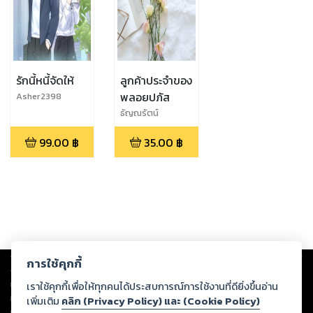
รักนี้หนี้จัดให้
ลูกค้าประจำของ
พลอยปภัส
Asher2398
ธัญณรัตน์
99.00
฿
35.00
฿
Copyright ©
2026
Storylog Co., Ltd. - สตอรี่ล็อกขอสงวนสิทธิ์ไม่รับผิดชอบ
การใช้คุกกี้
ต่อผลงานหรือเนื้อหาใดที่อัปโหลดผ่านเว็บไซต์และปรากฏว่าละเมิดสิทธิใน
ทรัพย์สินทางปัญญาของบุคคลอื่นหรือขัดต่อกฎหมายและศีลธรรม ดังนั้น ผู้อ่าน
เราใช้คุกกี้เพื่อให้ทุกคนได้ประสบการณ์การใช้งานที่ดียิ่งขึ้นอ่าน
ทุกท่านโปรดใช้วิจารณญาณในการกลั่นกรองด้วยตนเอง และหากท่านพบว่าส่วน
เพิ่มเติม
คลิก (Privacy Policy) และ (Cookie Policy)
หนึ่งส่วนใดขัดต่อกฎหมายและศีลธรรม กรุณาแจ้งมายังบริษัท เพื่อทีมงานจะได้