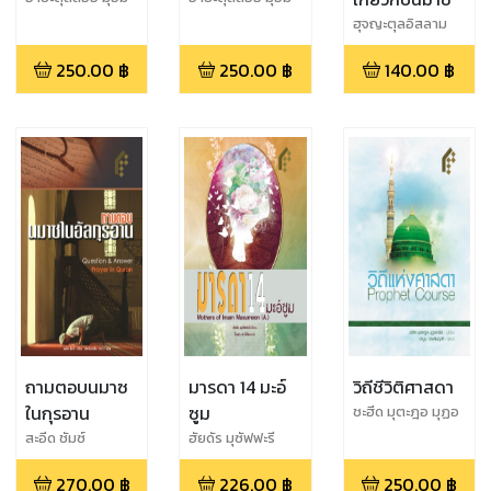
หมัดตะกีย์ มิศบาห์
หมัดตะกีย์ มิศบาห์
ฮุจญะตุลอิสลาม
ยัซดีย์
ยัซดีย์
วัลมุสลิมีน มุห์ซิน กิ
250.00
฿
250.00
฿
140.00
฿
รออะตีย์
ถามตอบนมาซ
มารดา 14 มะอ์
วิถีชีวิติศาสดา
ในกุรอาน
ซูม
ชะฮีด มุตะฎอ มุฏอ
ฮารีย์
สะอีด ชัมซ์
ฮัยดัร มุซัฟฟะรี
270.00
฿
226.00
฿
250.00
฿