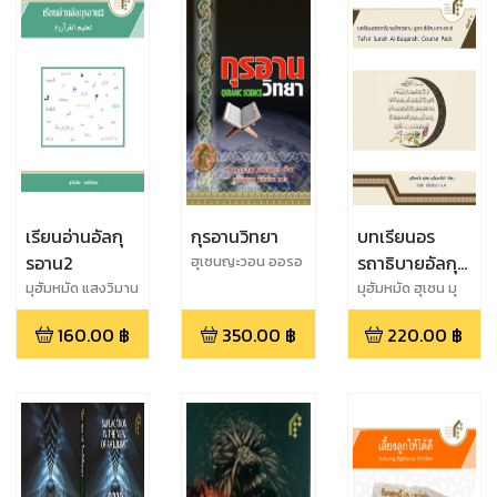
เรียนอ่านอัลกุ
กุรอานวิทยา
บทเรียนอร
รอาน2
รถาธิบายอัลกุ
ฮุเซนญะวอน ออรอ
สเตะฮ์
รอานซูเราะ
มุฮัมหมัด แสงวิมาน
มุฮัมหมัด ฮุเซน มุ
ฮัมมะดี
ฮ์อัลบะเกาะเราะ
160.00
฿
350.00
฿
220.00
฿
ฮ์