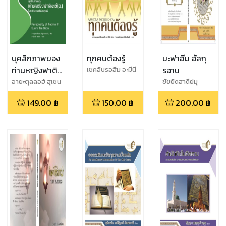
บุคลิกภาพของ
ทุกคนต้องรู้
มะฟาฮีม อัลกุ
ท่านหญิงฟาติ
รอาน
เชคอิบรอฮีม อะมีนี
มะฮ์(อ.)
อายะตุลลอฮ์ ฮุเซน
ซัยยิดฮาดีย์มุ
ฟีรูซ ออบอดี
ฮัดดิษ,ฮะมีดริฎอ
149.00
฿
150.00
฿
200.00
฿
ศ็อฟฟาร ฮะรันดี ,อะ
บุลฟัฎล์ อัลลามี