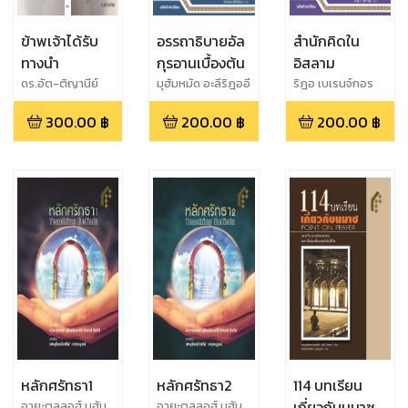
ข้าพเจ้าได้รับ
อรรถาธิบายอัล
สำนักคิดใน
ทางนำ
กุรอานเบื้องต้น
อิสลาม
ดร.อัต-ติญานีย์
มุฮัมหมัด อะลีริฎออี
ริฎอ เบเรนจ์กอร
อัส-สะมาวีย์
อัศฟะฮานี
300.00
฿
200.00
฿
200.00
฿
หลักศรัทธา1
หลักศรัทธา2
114 บทเรียน
เกี่ยวกับนมาซ
อายะตุลลอฮ์ มุฮัม
อายะตุลลอฮ์ มุฮัม