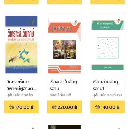
วิเคราะห์และ
เรื่องเล่าในอัลกุ
เรียนอ่านอัลกุ
วิพากษ์ผู้อ้างตน
รอาน
รอาน1
เป็นซัยยิดยะ
มุฮัมหมัด ซิกอวัต
ซอลิห์ กันนอดี
มุฮัมหมัด แสงวิมาน
มานี
170.00
฿
220.00
฿
140.00
฿