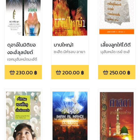
ดุอาอ์ในมิติขอ
บาปใหญ่1
เลี้ยงลูกให้ได้ดี
งอะฮ์ลุลบัยต์
ชะฮีด มิห์รอบ อายา
มุฮัมหมัด เรย์ ชะฮ์
ตุลลอฮ์ ดัสต์ฆีบ
รีย์
เชคมุฮัมหมัดมะฮ์ดี
อัลอาศิฟี
230.00
฿
200.00
฿
250.00
฿