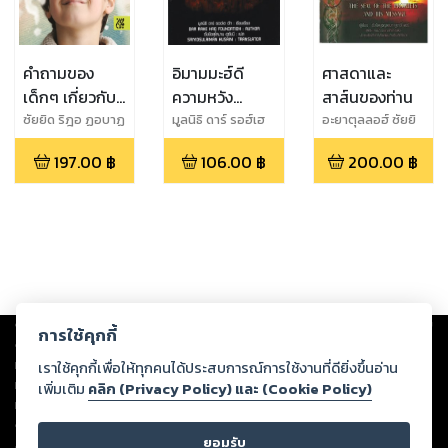
คำถามของ
อิมามมะฮ์ดี
ศาสดาและ
เด็กๆ เกี่ยวกับ
ความหวัง
สาส์นของท่าน
พระเจ้า
สุดท้ายของโลก
ซัยยิด ริฎอ ฏอบาฏ
มูลนิธิ ดาร์ รอฮ์เฮ
อะยาตุลลอฮ์ ซัยยิ
อบาอีย์
ฮัก
ดมุจตะบา มูซาวี
197.00
฿
106.00
฿
200.00
฿
ลอรี
Copyright ©
2026
Storylog Co., Ltd. - สตอรี่ล็อกขอสงวนสิทธิ์ไม่รับผิดชอบ
การใช้คุกกี้
ต่อผลงานหรือเนื้อหาใดที่อัปโหลดผ่านเว็บไซต์และปรากฏว่าละเมิดสิทธิใน
ทรัพย์สินทางปัญญาของบุคคลอื่นหรือขัดต่อกฎหมายและศีลธรรม ดังนั้น ผู้อ่าน
เราใช้คุกกี้เพื่อให้ทุกคนได้ประสบการณ์การใช้งานที่ดียิ่งขึ้นอ่าน
ทุกท่านโปรดใช้วิจารณญาณในการกลั่นกรองด้วยตนเอง และหากท่านพบว่าส่วน
เพิ่มเติม
คลิก (Privacy Policy) และ (Cookie Policy)
หนึ่งส่วนใดขัดต่อกฎหมายและศีลธรรม กรุณาแจ้งมายังบริษัท เพื่อทีมงานจะได้
ดำเนินการในทันที ทั้งนี้ ทางสตอรี่ล็อกขอสงวนลิขสิทธิ์ตามพระราชบัญญัติ
ยอมรับ
ลิขสิทธิ์ พ.ศ. 2537 (ฉบับล่าสุด)