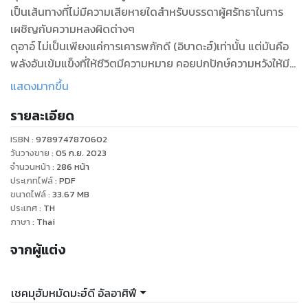
เป็นเส้นทางที่ไม่มีความเสียหายใดสำหรับบรรดาผู้ศรัทธาในการ
เผชิญกับความหลงผิดต่างๆ
ดุอาอ์ ไม่เป็นเพียงแค่การเคารพภักดี (อิบาดะฮ์)เท่านั้น แต่มันคือ
พลังอันเข้มแข็งที่ให้ชีวิตมีความหมาย คอยปกปักษ์ความหวังให้มี
อยู่ในก้นบึ้งของมนุษย์ตลอดไป หากอัลกุรอานคือพจนารถของพระ
แสดงมากขึ้น
ผู้เป็นเจ้าที่มีต่อมนุษย์ ดุอาอ์ก็คือถ้อยคำการสนทนาและการรำพัน
รายละเอียด
ของปวงบ่าวต่อพระผู้สร้าง
หนังสือ “ดุอาอ์ในมิติของอะฮ์ลุลบัยต์” เป็นผลงานอันทรงคุณค่า
ISBN :
9789747870602
ของอายาตุลลออ์ออศิฟี ที่ได้รับแรงบันดาลใจจากคำกล่าวอันเจิด
วันวางขาย
:
05 ก.ย. 2023
จำรัสของบรรดามะอ์ซูม (อ.) ด้วยการอธิบายที่ชัดเจนในหลายๆ
จำนวนหน้า
:
286
หน้า
ประเภทไฟล์
:
PDF
ด้านของดุอาอ์
ขนาดไฟล์
:
33.67
MB
ประเทศ
:
TH
ภาษา
:
Thai
จากผู้แต่ง
เชคมุฮัมหมัดมะฮ์ดี อัลอาศิฟี