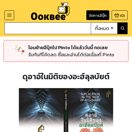
จัดการอีบุ๊ก
(
0
)
ทั้งหมด
โอนย้ายอีบุ๊กไป Pinto ได้แล้ววันนี้ กดเลย
รับทันทีโค้ดลด ซื้อและอ่านได้ต่อเนื่องที่ Pinto
ดุอาอ์ในมิติของอะฮ์ลุลบัยต์