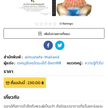
0
Ratings
เพิ่มไปรายการที่ชอบ
สำนักพิมพ์
:
almustafa-thailand
ผู้แต่ง :
เชคมุฮัมหมัดมะฮ์ดี อัลอาศิฟี
หมวดหมู่
:
ความรู้ทั่วไป
ราคา
ซื้อฉบับนี้
:
230.00
฿
เกี่ยวกับ
ดุอาอ์คือการรำลึกถึงพระผู้เป็นเจ้า คือป้อมปราการที่แข็งแกร่งและ