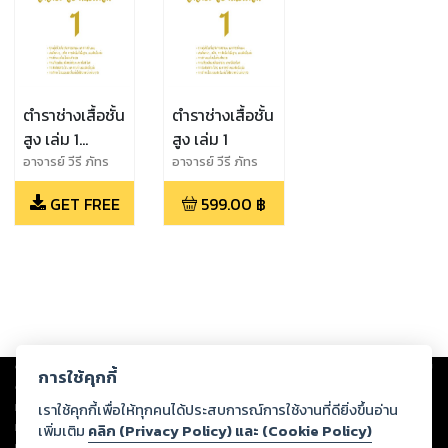
ตำราช่างเสื้อชั้น
ตำราช่างเสื้อชั้น
สูง เล่ม 1
สูง เล่ม 1
(ทดลองอ่าน)
อาจารย์ วีรี ภัทร
อาจารย์ วีรี ภัทร
นาวิก
นาวิก
GET FREE
599.00
฿
Copyright ©
2026
Storylog Co., Ltd. - สตอรี่ล็อกขอสงวนสิทธิ์ไม่รับผิดชอบ
การใช้คุกกี้
ต่อผลงานหรือเนื้อหาใดที่อัปโหลดผ่านเว็บไซต์และปรากฏว่าละเมิดสิทธิใน
ทรัพย์สินทางปัญญาของบุคคลอื่นหรือขัดต่อกฎหมายและศีลธรรม ดังนั้น ผู้อ่าน
เราใช้คุกกี้เพื่อให้ทุกคนได้ประสบการณ์การใช้งานที่ดียิ่งขึ้นอ่าน
ทุกท่านโปรดใช้วิจารณญาณในการกลั่นกรองด้วยตนเอง และหากท่านพบว่าส่วน
เพิ่มเติม
คลิก (Privacy Policy) และ (Cookie Policy)
หนึ่งส่วนใดขัดต่อกฎหมายและศีลธรรม กรุณาแจ้งมายังบริษัท เพื่อทีมงานจะได้