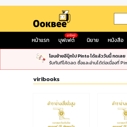
มาใหม่
หน้าแรก
บุฟเฟต์
นิยาย
หนังสือ
โอนย้ายอีบุ๊กไป Pinto ได้แล้ววันนี้ กดเลย
รับทันทีโค้ดลด ซื้อและอ่านได้ต่อเนื่องที่ Pi
viribooks