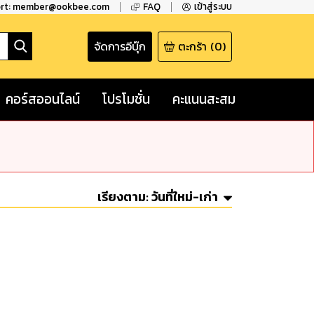
ort: member@ookbee.com
FAQ
เข้าสู่ระบบ
จัดการอีบุ๊ก
ตะกร้า
(
0
)
คอร์สออนไลน์
โปรโมชั่น
คะแนนสะสม
เรียงตาม:
วันที่ใหม่-เก่า