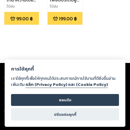
พุทธ พราหมณ์
The Expert
ไป๋ล่ง
ไป๋ล่ง
ผี กับแนวทางสู่
Tarot Guide
99.00
฿
199.00
฿
ความร่ำรวย
รุ่งโรจน์ของสา
ยมูเตลู)
Copyright ©
2026
Storylog Co., Ltd. - สตอรี่ล็อกขอสงวนสิทธิ์ไม่รับผิดชอบ
การใช้คุกกี้
ต่อผลงานหรือเนื้อหาใดที่อัปโหลดผ่านเว็บไซต์และปรากฏว่าละเมิดสิทธิใน
ทรัพย์สินทางปัญญาของบุคคลอื่นหรือขัดต่อกฎหมายและศีลธรรม ดังนั้น ผู้อ่าน
เราใช้คุกกี้เพื่อให้ทุกคนได้ประสบการณ์การใช้งานที่ดียิ่งขึ้นอ่าน
ทุกท่านโปรดใช้วิจารณญาณในการกลั่นกรองด้วยตนเอง และหากท่านพบว่าส่วน
เพิ่มเติม
คลิก (Privacy Policy) และ (Cookie Policy)
หนึ่งส่วนใดขัดต่อกฎหมายและศีลธรรม กรุณาแจ้งมายังบริษัท เพื่อทีมงานจะได้
ดำเนินการในทันที ทั้งนี้ ทางสตอรี่ล็อกขอสงวนลิขสิทธิ์ตามพระราชบัญญัติ
ยอมรับ
ลิขสิทธิ์ พ.ศ. 2537 (ฉบับล่าสุด)
For support: member@ookbee.com
ปรับแต่งคุกกี้
Version
1.3.17