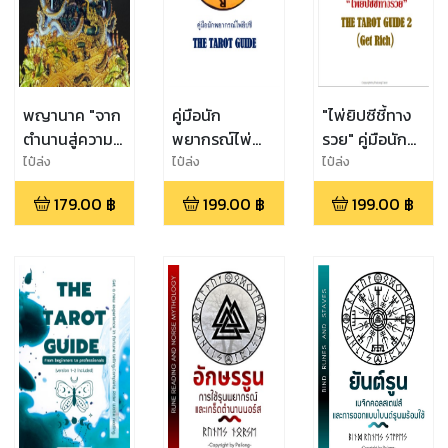
พญานาค "จาก
คู่มือนัก
"ไพ่ยิปซีชี้ทาง
ตำนานสู่ความ
พยากรณ์ไพ่
รวย" คู่มือนัก
เชื่อ"
ยิปซี The
พยากรณ์เล่ม 2
ไป๋ล่ง
ไป๋ล่ง
ไป๋ล่ง
Tarot Guide
The Tarot
179.00
฿
199.00
฿
199.00
฿
Guide 2 (Get
Rich)