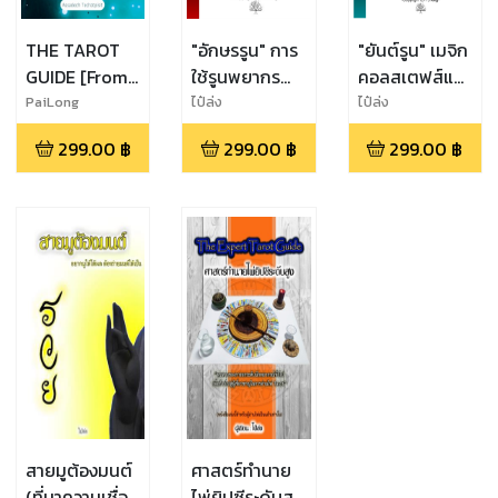
THE TAROT
"อักษรรูน" การ
"ยันต์รูน" เมจิก
GUIDE [From
ใช้รูนพยากรณ์
คอลสเตฟส์และ
Beginners to
และเกร็ดตำนาน
การออกแบบ
PaiLong
ไป๋ล่ง
ไป๋ล่ง
Professions]
นอร์ส Rune
ไบนด์รูนพร้อม
299.00
฿
299.00
฿
299.00
฿
Reading and
ใช้ Bind Runes
Norse
and Staves
Mythology
สายมูต้องมนต์
ศาสตร์ทำนาย
(ที่มาความเชื่อ
ไพ่ยิปซีระดับสูง