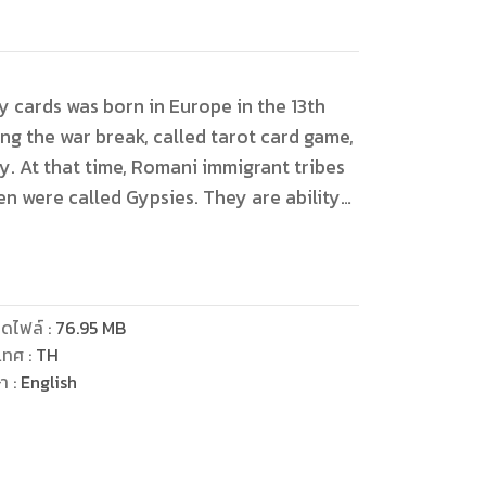
 cards was born in Europe in the 13th
ibes
n were called Gypsies. They are ability
se of prophetic marbles, but when European
s the witch and sorcerers, the Gypsies
sults of which were so accurate that they
ere tarot cards are used to predict
ดไฟล์
:
76.95
MB
rge set of cards or Major Arcana, because
เทศ
:
TH
meaning and is a more powerful meaning
ษา
:
English
chapter. Which the habits of
ediction of your destiny's stories when