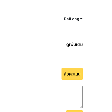
ate that the card
, and deciding a particular subject, and
.
PaiLong
ged, this focus is on understanding the
ne card instead of one person or
to know these people who will help you
ดูเพิ่มเติม
hich card habit plays the most important
ng on, so you can know, when those cards
 set of cards, the important thing we need
predict the direction of composition
ส่งคะแนน
ready summarized in this book, will be
or Arcana series.
a series. [40 cards in total]