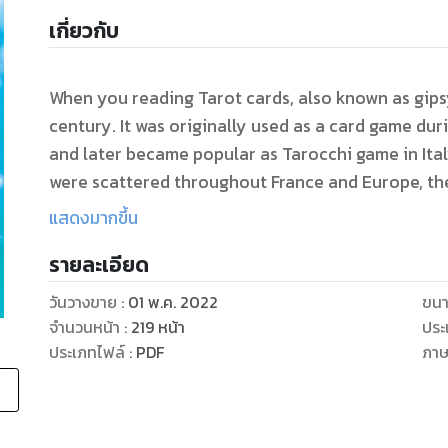
เกี่ยวกับ
When you reading Tarot cards, also known as gipsy
century. It was originally used as a card game during the war break, called tarot card game,
and later became popular as Tarocchi game in Italy. At that time, Romani immigrant tr
were scattered throughout France and Europe, the
to predict accurately. Initially it was with the u
แสดงมากขึ้น
churches gave no feedback and interpreted them a
รายละเอียด
took tarot cards and used them to predict, the re
were accepted. For this reason, it is the place wh
วันวางขาย
:
01 พ.ค. 2022
ขนา
fate.and interpreting tarot cards, we value the la
จำนวนหน้า
:
219
หน้า
ประ
it is a set of 22 cards that gives a rather broad 
ประเภทไฟล์
:
PDF
ภา
than the set of 56 minor arcana already mentioned in the first 
the 22 major sets of cards can be linked to the pr
you predicting who's destiny. It represents the main influential mind and the composite