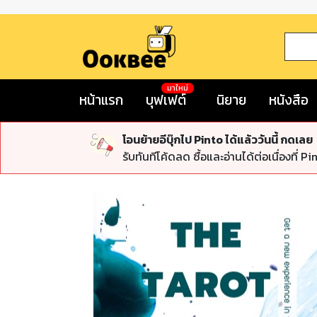
มาใหม่
หน้าแรก
บุฟเฟต์
นิยาย
หนังสือ
โอนย้ายอีบุ๊กไป Pinto ได้แล้ววันนี้ กดเลย
รับทันทีโค้ดลด ซื้อและอ่านได้ต่อเนื่องที่ Pi