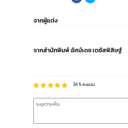
จากผู้แต่ง
จากสำนักพิมพ์ อัศม์เดช เตชัสพิสิษฐ์
ให้
5
คะแนน