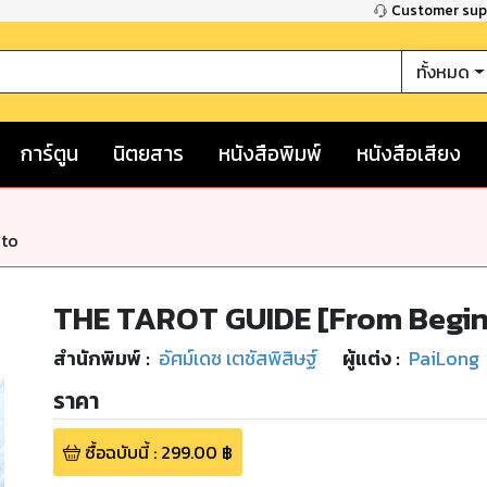
Customer su
ทั้งหมด
การ์ตูน
นิตยสาร
หนังสือพิมพ์
หนังสือเสียง
nto
THE TAROT GUIDE [From Beginn
สำนักพิมพ์
:
อัศม์เดช เตชัสพิสิษฐ์
ผู้แต่ง :
PaiLong
ราคา
ซื้อฉบับนี้
:
299.00
฿