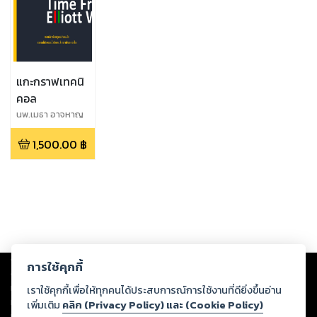
แกะกราฟเทคนิ
คอล
นพ.เมธา อาจหาญ
1,500.00
฿
Copyright ©
2026
Storylog Co., Ltd. - สตอรี่ล็อกขอสงวนสิทธิ์ไม่รับผิดชอบ
การใช้คุกกี้
ต่อผลงานหรือเนื้อหาใดที่อัปโหลดผ่านเว็บไซต์และปรากฏว่าละเมิดสิทธิใน
ทรัพย์สินทางปัญญาของบุคคลอื่นหรือขัดต่อกฎหมายและศีลธรรม ดังนั้น ผู้อ่าน
เราใช้คุกกี้เพื่อให้ทุกคนได้ประสบการณ์การใช้งานที่ดียิ่งขึ้นอ่าน
ทุกท่านโปรดใช้วิจารณญาณในการกลั่นกรองด้วยตนเอง และหากท่านพบว่าส่วน
เพิ่มเติม
คลิก (Privacy Policy) และ (Cookie Policy)
หนึ่งส่วนใดขัดต่อกฎหมายและศีลธรรม กรุณาแจ้งมายังบริษัท เพื่อทีมงานจะได้