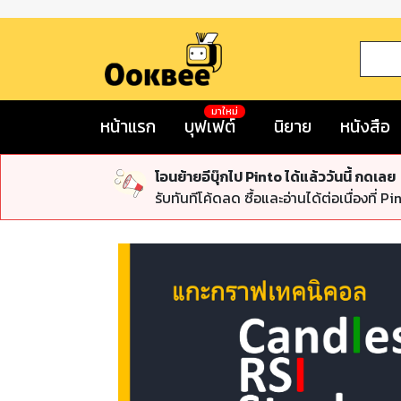
มาใหม่
หน้าแรก
บุฟเฟต์
นิยาย
หนังสือ
โอนย้ายอีบุ๊กไป Pinto ได้แล้ววันนี้ กดเลย
รับทันทีโค้ดลด ซื้อและอ่านได้ต่อเนื่องที่ Pi