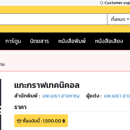
Customer su
ทั้งหมด
การ์ตูน
นิตยสาร
หนังสือพิมพ์
หนังสือเสียง
nto
แกะกราฟเทคนิคอล
สำนักพิมพ์
:
นพ.เมธา อาจหาญ
ผู้แต่ง :
นพ.เมธา อ
ราคา
ซื้อฉบับนี้
:
1,500.00
฿