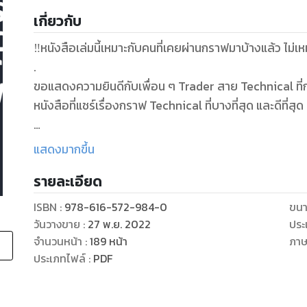
เกี่ยวกับ
‼หนังสือเล่มนี้เหมาะกับคนที่เคยผ่านกราฟมาบ้างแล้ว ไม่เห
.
ขอแสดงความยินดีกับเพื่อน ๆ Trader สาย Technical ที่กำลั
หนังสือที่แชร์เรื่องกราฟ Technical ที่บางที่สุด และดีที่ส
เปิดกราฟมาแล้วดูไม่รู้เรื่อง ไม่รู้จะเริ่มดูจากไหน TF อะไร
แสดงมากขึ้น
ทำไมย่อแล้วยังไปต่อได้อีก อะไรที่บ่งบอกการจบรอบ รวมไ
รายละเอียด
ทั้งหมดที่เพื่อน ๆ ต้องใช้มีในหนังสือเล่มนี้ อ่านจบอย่าเผล
หนังสือเล่มนี้ประกอบด้วย 6 เรื่องหลักที่ต้องใช้ในการแก
ISBN :
978-616-572-984-0
ขนา
พฤติกรรมกราฟ รู้ว่ากราฟบอกอะไรเราต้องใช้ 6 เรื่องนี้ นั
วันวางขาย
:
27 พ.ย. 2022
ประ
1. Candlesticks กับหลักการ Trailing Start Stop
จำนวนหน้า
:
189
หน้า
ภา
2. RSI หลักการใช้งานตามแบบแกะกราฟ
ประเภทไฟล์
:
PDF
3. Sto หลักการใช้งานตามแบบแกะกราฟ
4. Fibo หลักการใช้งานตามแบบแกะกราฟ