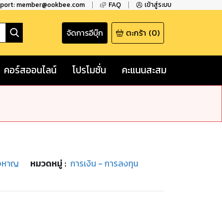
pport: member@ookbee.com
FAQ
เข้าสู่ระบบ
จัดการอีบุ๊ก
ตะกร้า
(
0
)
คอร์สออนไลน์
โปรโมชั่น
คะแนนสะสม
าจหาญ
หมวดหมู่
:
การเงิน - การลงทุน