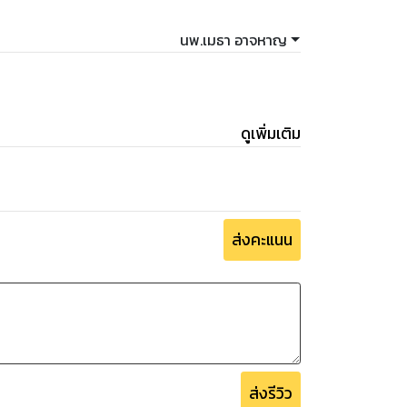
นพ.เมธา อาจหาญ
อยู่แล้ว แต่หลักการใช้งานตามแบบแกะกราฟนั้น ไม่
ยว่าเพื่อน ๆ จะต้องร้องว้าว เพราะมันอธิบาย
ดูเพิ่มเติม
ส่งคะแนน
นให้ Admin เพจ "Trader Skill X" เพื่อขอเข้า
ส่งรีวิว