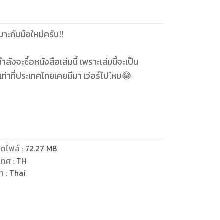
มาะกับมือใหม่ครับ‼
งจะซื้อหนังสือเล่มนี้ เพราะเล่มนี้จะเป็น
ุด เท่าที่ประเทศไทยเคยมีมา เว่อร์ไปไหม😂
 จะไล่ Step ยังไง ทำไมตรงนี้ดีด ทำไมตรงนี้ย่อ
ปถึงจังหวะในการเข้า Action ที่คม ๆ ทำอย่างไร
อจูบหนังสือเล่มนี้ก็แล้วกัน😂
ะกราฟ พูดง่าย ๆ คือเปิดกราฟมาจะเข้าใจ
ดไฟล์
:
72.27
MB
่นคือ
เทศ
:
TH
ษา
:
Thai