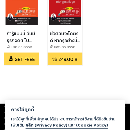
ถ้ารู้แบบนี้ ฉันมี
ชีวิตฉันจะโคตร
ธุรกิจดีๆ ไป
ดี หากรู้อย่างนี้
นานแล้ว
ตั้งแต่แรก
พันเอก ดร.อรรถ
พันเอก ดร.อรรถ
สิทธิ์ หัสถีธรรม
สิทธิ์ หัสถีธรรม
Business
GET FREE
249.00
฿
Model 101
Copyright ©
2026
Storylog Co., Ltd. - สตอรี่ล็อกขอสงวนสิทธิ์ไม่รับผิดชอบ
การใช้คุกกี้
ต่อผลงานหรือเนื้อหาใดที่อัปโหลดผ่านเว็บไซต์และปรากฏว่าละเมิดสิทธิใน
ทรัพย์สินทางปัญญาของบุคคลอื่นหรือขัดต่อกฎหมายและศีลธรรม ดังนั้น ผู้อ่าน
เราใช้คุกกี้เพื่อให้ทุกคนได้ประสบการณ์การใช้งานที่ดียิ่งขึ้นอ่าน
ทุกท่านโปรดใช้วิจารณญาณในการกลั่นกรองด้วยตนเอง และหากท่านพบว่าส่วน
เพิ่มเติม
คลิก (Privacy Policy) และ (Cookie Policy)
หนึ่งส่วนใดขัดต่อกฎหมายและศีลธรรม กรุณาแจ้งมายังบริษัท เพื่อทีมงานจะได้