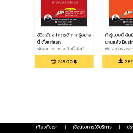
ชีวิตฉันจะโคตรดี หากรู้อย่าง
ถ้ารู้แบบนี้ ฉัน
นี้ ตั้งแต่แรก
นานแล้ว Busi
พันเอก ดร.อรรถสิทธิ์ หัสถี
101
พันเอก ดร.อรรถส
ธรรม
ธรรม
249.00
฿
GET
เกี่ยวกับเรา
|
เงื่อนไขการใช้บริการ
|
ปร