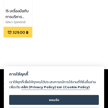
15 เครื่องมือกับ
การบริหาร
องค์กร
ินิศมา ภุชคนิตย์
329.00
฿
Copyright ©
2026
Storylog Co., Ltd. - สตอรี่ล็อกขอสงวนสิทธิ์ไม่รับผิดชอบ
การใช้คุกกี้
ต่อผลงานหรือเนื้อหาใดที่อัปโหลดผ่านเว็บไซต์และปรากฏว่าละเมิดสิทธิใน
ทรัพย์สินทางปัญญาของบุคคลอื่นหรือขัดต่อกฎหมายและศีลธรรม ดังนั้น ผู้อ่าน
เราใช้คุกกี้เพื่อให้ทุกคนได้ประสบการณ์การใช้งานที่ดียิ่งขึ้นอ่าน
ทุกท่านโปรดใช้วิจารณญาณในการกลั่นกรองด้วยตนเอง และหากท่านพบว่าส่วน
เพิ่มเติม
คลิก (Privacy Policy) และ (Cookie Policy)
หนึ่งส่วนใดขัดต่อกฎหมายและศีลธรรม กรุณาแจ้งมายังบริษัท เพื่อทีมงานจะได้
ดำเนินการในทันที ทั้งนี้ ทางสตอรี่ล็อกขอสงวนลิขสิทธิ์ตามพระราชบัญญัติ
ยอมรับ
ลิขสิทธิ์ พ.ศ. 2537 (ฉบับล่าสุด)