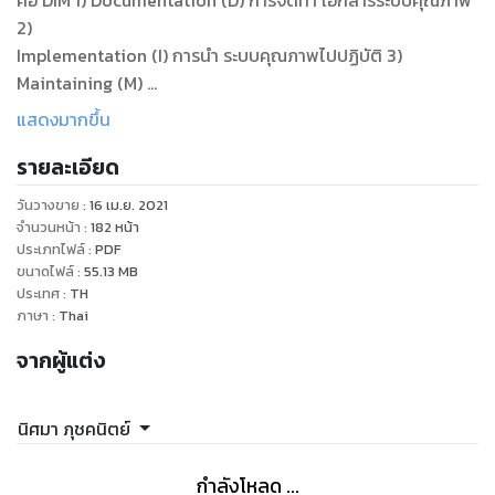
คือ DIM 1) Documentation (D) การจัดทำ เอกสารระบบคุณภาพ
2)
Implementation (I) การนำ ระบบคุณภาพไปปฏิบัติ 3)
Maintaining (M)
การรักษาระบบคุณภาพให้คงอยู่ แต่ DIM จะเกิดขึ้นได้ สิ่งที่สำ คัญ
แสดงมากขึ้น
ที่สุดคือ
รายละเอียด
“บุคลากร” ดังนั้นบุคลากร จะต้องได้รับการอบรมและมีความรู้
ความเข้าใจในระบบคุณภาพเสียก่อนและหลักการง่ายๆ ในการเริ่ม
วันวางขาย
:
16 เม.ย. 2021
จัดทำ
จำนวนหน้า
:
182
หน้า
เอกสารระบบคุณภาพ คือ “เขียนในสิ่งที่ทำ และทำ ในสิ่งที่เขียน” ถ้า
ประเภทไฟล์
:
PDF
ขนาดไฟล์
:
55.13
MB
พบการ
ประเทศ
:
TH
ปฏิบัติใดไม่เหมาะสมก็ให้ปรับปรุงแก้ไขหรือเพิ่มเติมเข้าไปให้
ภาษา
:
Thai
สอดคล้องและ
จากผู้แต่ง
ครบถ้วนตามข้อกำ หนด (requirement) ของระบบคุณภาพนั้นๆ
นิศมา ภุชคนิตย์
กำลังโหลด ...