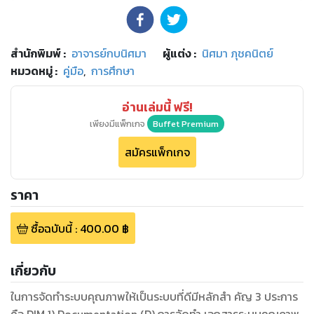
สำนักพิมพ์
:
อาจารย์กบนิศมา
ผู้แต่ง :
นิศมา ภุชคนิตย์
หมวดหมู่
:
คู่มือ
,
การศึกษา
อ่านเล่มนี้ ฟรี!
เพียงมีแพ็กเกจ
Buffet Premium
สมัครแพ็กเกจ
ราคา
ซื้อฉบับนี้
:
400.00
฿
เกี่ยวกับ
ในการจัดทำระบบคุณภาพให้เป็นระบบที่ดีมีหลักสำ คัญ 3 ประการ