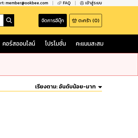
ort: member@ookbee.com
FAQ
เข้าสู่ระบบ
จัดการอีบุ๊ก
ตะกร้า
(
0
)
คอร์สออนไลน์
โปรโมชั่น
คะแนนสะสม
เรียงตาม:
อันดับน้อย-มาก