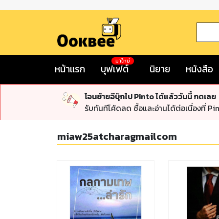
มาใหม่
หน้าแรก
บุฟเฟต์
นิยาย
หนังสือ
โอนย้ายอีบุ๊กไป Pinto ได้แล้ววันนี้ กดเลย
รับทันทีโค้ดลด ซื้อและอ่านได้ต่อเนื่องที่ Pi
miaw25atcharagmailcom