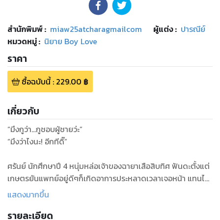
สำนักพิมพ์
:
miaw25atcharagmailcom
ผู้แต่ง :
ปารณีย์
หมวดหมู่
:
นิยาย Boy Love
ราคา
ซื้อฉบับนี้
:
229.00
฿
เกี่ยวกับ
“มึงกูว่า...กูชอบผู้ชายว่ะ”
“มึงว่าไงนะ! อีกทีดิ๊”
ศรันย์ นักศึกษาปี 4 หนุ่มหล่อเจ้าของฉายาเสือสิบทิศ ฟันดะตั้งแต่
เกษตรยันแพทย์อยู่ดีๆก็เกิดอาการประหลาดเวลาเจอหน้า แทนไท
นักธุรกิจผู้ประสบความสำเร็จที่มาบรรยายพิเศษให้กับมหา’ลัย
แสดงมากขึ้น
แถมยังบังเอิญต้องไปฝึกงานกับบริษัทของหนุ่มเจ้าเสน่ห์คนนี้ แล้ว
รายละเอียด
ไม่รู้บุพเพมันอาละวาด หรือ ชะตาเล่นตลก เมื่อเขาต้องได้ไปเป็นผู้