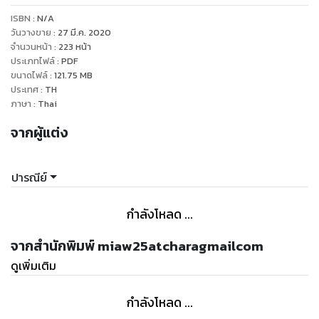
ช่วย คีตา เลขาหนุ่มหน้าหวานของแทนไท งานนี้ยิ่งใกล้ยิ่งไหวหวั่น
ISBN :
N/A
ยิ่งสบตากันยิ่งอ่อนไหว เดือดร้อนกุญซือผู้มากประสบการณ์เพราะ
วันวางขาย
:
27 มี.ค. 2020
ปวารณาตัวเป็นสาววายเต็มขั้นอย่าง ณัฐฐา เพื่อนสาวคนสนิทผู้
จำนวนหน้า
:
223
หน้า
ประเภทไฟล์
:
PDF
วางแผนอ่อยผู้ชายช่วยเพื่อน (เกย์) มาแล้วทั้งรุ่น!
ขนาดไฟล์
:
121.75
MB
“มึงแน่ใจ๋” สาวเหนือ (นราธิวาส) เลิกคิ้วสูงทำตาโตถามเพื่อนรัก
ประเทศ
:
TH
เสียงสูง
ภาษา
:
Thai
“เออ!” ศรันย์กระแทกเสียงตอบ ปลายตามองเพื่อนเหมือนจะค้อน
จากผู้แต่ง
(ถามเขาทำเป็นอ่ะนะ)
“ไอ้รันคนโฉด โหด เถื่อน เพื่อนกู ปิ๊งผู้ชาย” ณัฐฐาพึมพำราวกับ
สติหลุดไปแล้ว “เขาเป็นใครวะ” แหม รักแรก (?) พบของไอ้ศรันย์
ปารณีย์
มันก็หน้าสนใจไม่หยอกอยู่นา
“อืม ก็...ประธานบอสัดที่กูฝึกษาอยู่”
กำลังโหลด ...
“ห่ะ!! มึงไปตกหลุมรัก อิตาแทนไท แดนนรกนั้นน่ะนะ” ตายล่ะหว่า
จากสำนักพิมพ์ miaw25atcharagmailcom
ดูเพิ่มเติม
กำลังโหลด ...