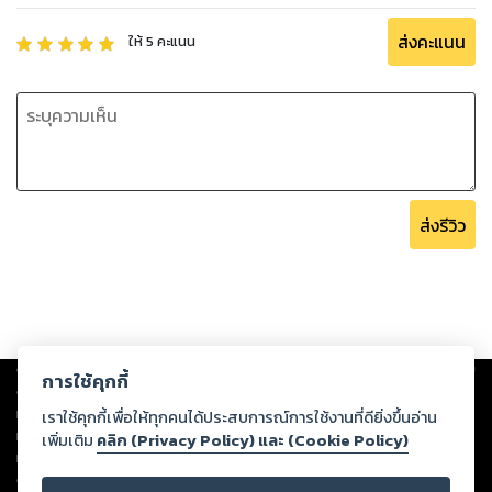
ส่งคะแนน
ให้
5
คะแนน
ส่งรีวิว
Copyright ©
2026
Storylog Co., Ltd. - สตอรี่ล็อกขอสงวนสิทธิ์ไม่รับผิดชอบ
การใช้คุกกี้
ต่อผลงานหรือเนื้อหาใดที่อัปโหลดผ่านเว็บไซต์และปรากฏว่าละเมิดสิทธิใน
ทรัพย์สินทางปัญญาของบุคคลอื่นหรือขัดต่อกฎหมายและศีลธรรม ดังนั้น ผู้อ่าน
เราใช้คุกกี้เพื่อให้ทุกคนได้ประสบการณ์การใช้งานที่ดียิ่งขึ้นอ่าน
ทุกท่านโปรดใช้วิจารณญาณในการกลั่นกรองด้วยตนเอง และหากท่านพบว่าส่วน
เพิ่มเติม
คลิก (Privacy Policy) และ (Cookie Policy)
หนึ่งส่วนใดขัดต่อกฎหมายและศีลธรรม กรุณาแจ้งมายังบริษัท เพื่อทีมงานจะได้
ดำเนินการในทันที ทั้งนี้ ทางสตอรี่ล็อกขอสงวนลิขสิทธิ์ตามพระราชบัญญัติ