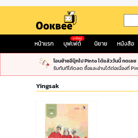
มาใหม่
หน้าแรก
บุฟเฟต์
นิยาย
หนังสือ
โอนย้ายอีบุ๊กไป Pinto ได้แล้ววันนี้ กดเลย
รับทันทีโค้ดลด ซื้อและอ่านได้ต่อเนื่องที่ Pi
Yingsak