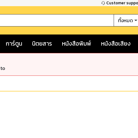
Customer supp
ทั้งหมด
การ์ตูน
นิตยสาร
หนังสือพิมพ์
หนังสือเสียง
nto