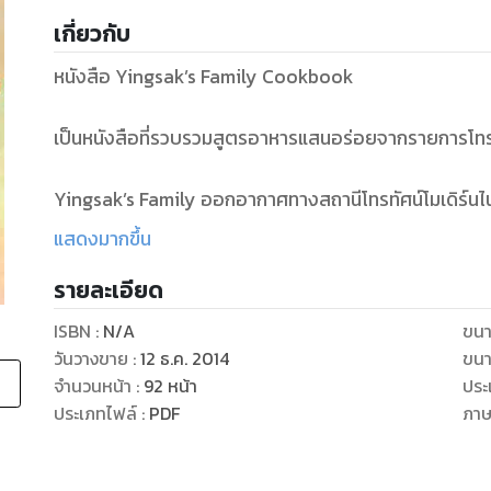
เกี่ยวกับ
หนังสือ Yingsak’s Family Cookbook
เป็นหนังสือที่รวบรวมสูตรอาหารแสนอร่อยจากรายการโทร
Yingsak’s Family ออกอากาศทางสถานีโทรทัศน์โมเดิร์นไนน
แสดงมากขึ้น
ซึ่งได้รับความนิยมจากผู้ชมอย่างมาก
รายละเอียด
ผู้จัดทำจึงได้รวบรวมไว้ในหนังสือเล่มนี้ พร้อมกับ VDO
ISBN :
N/A
ขนา
วันวางขาย
:
12 ธ.ค. 2014
ขนา
ประกอบขั้นตอนการทำ เพื่อให้มั่นใจว่า คุณจะดูสนุก
จำนวนหน้า
:
92
หน้า
ประ
ประเภทไฟล์
:
PDF
ภา
พร้อมกับได้รับความรู้ในการประกอบอาหารจานที่มีคุณภ