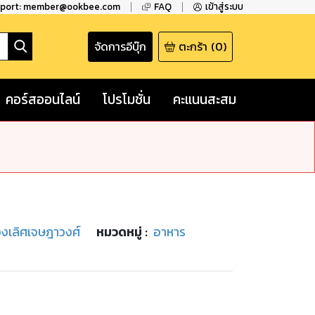
pport: member@ookbee.com
FAQ
เข้าสู่ระบบ
จัดการอีบุ๊ก
ตะกร้า
(
0
)
คอร์สออนไลน์
โปรโมชั่น
คะแนนสะสม
์ จงเลิศเจษฎาวงศ์
หมวดหมู่
:
อาหาร