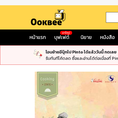
มาใหม่
หน้าแรก
บุฟเฟต์
นิยาย
หนังสือ
โอนย้ายอีบุ๊กไป Pinto ได้แล้ววันนี้ กดเลย
รับทันทีโค้ดลด ซื้อและอ่านได้ต่อเนื่องที่ Pi