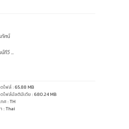
ทัศน์
์ทีวี
ดไฟล์
:
65.88
MB
ดไฟล์มัลติมีเดีย
:
680.24
MB
เทศ
:
TH
ษา
:
Thai
าพ