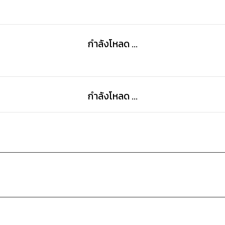
เพื่อเพิ่มเติมความรักให้กับทุกคนในครอบครัว .. อ.ยิ่งศักดิ
กำลังโหลด ...
กำลังโหลด ...