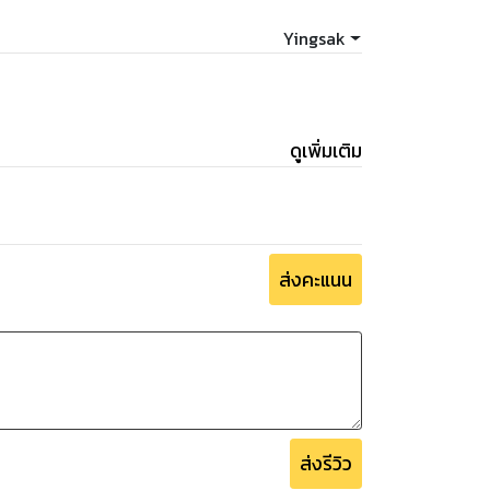
์ จงเลิศเจษฎาวงศ์
Yingsak
ดูเพิ่มเติม
ส่งคะแนน
ส่งรีวิว