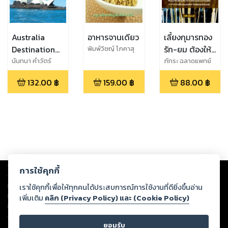
Australia
อาหารจานเดียว
เลี้ยงกุมารทอง
Destination
รัก-ยม ต้องให้
พิมพ์วิชญ์ โภคาสุ
วิบุลย์
ตามหาฝันที่ดิน
ถูกเคล็ด จะให้
นันทนา คำวัตร์
ภัทระ ฉลาดแพทย์
แดน Down
โชค ให้คุณ
132.00
฿
159.00
฿
88.00
฿
Under
หนุนให้รวย
Copyright ©
2026
Storylog Co., Ltd. - สตอรี่ล็อกขอสงวนสิทธิ์ไม่รับผิดชอบ
การใช้คุกกี้
ต่อผลงานหรือเนื้อหาใดที่อัปโหลดผ่านเว็บไซต์และปรากฏว่าละเมิดสิทธิใน
ทรัพย์สินทางปัญญาของบุคคลอื่นหรือขัดต่อกฎหมายและศีลธรรม ดังนั้น ผู้อ่าน
เราใช้คุกกี้เพื่อให้ทุกคนได้ประสบการณ์การใช้งานที่ดียิ่งขึ้นอ่าน
ทุกท่านโปรดใช้วิจารณญาณในการกลั่นกรองด้วยตนเอง และหากท่านพบว่าส่วน
เพิ่มเติม
คลิก (Privacy Policy) และ (Cookie Policy)
หนึ่งส่วนใดขัดต่อกฎหมายและศีลธรรม กรุณาแจ้งมายังบริษัท เพื่อทีมงานจะได้
ดำเนินการในทันที ทั้งนี้ ทางสตอรี่ล็อกขอสงวนลิขสิทธิ์ตามพระราชบัญญัติ
ยอมรับ
ลิขสิทธิ์ พ.ศ. 2537 (ฉบับล่าสุด)