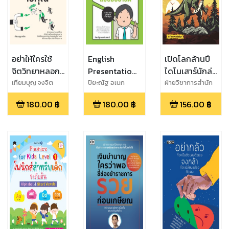
อย่าให้ใครใช้
English
เปิดโลกล้านปี
จิตวิทยาหลอก
Presentation
ไดโนเสาร์นักล่า
ใช้คุณ (พิมพ์
คู่มือฝึกพูด
(พิมพ์ครั้งที่ 2)
เทียมบุญ จงจิต
ปิยะณัฐ อเนก
ฝ่ายวิชาการสำนัก
ประศาสน์
พิมพ์
ครั้งที่ 5)
ภาษาอังกฤษนำ
180.00
฿
180.00
฿
156.00
฿
เสนองานแบบ
มืออาชีพ (พิมพ์
ครั้งที่ 3)