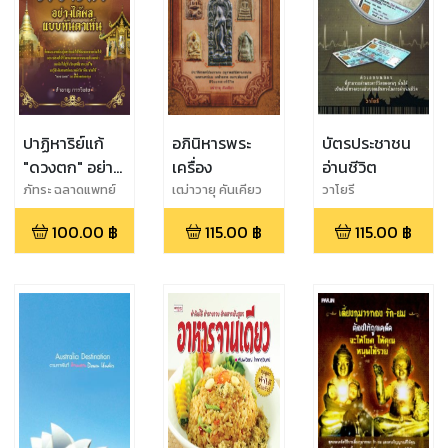
ปาฏิหาริย์แก้
อภินิหารพระ
บัตรประชาชน
"ดวงตก" อย่าง
เครื่อง
อ่านชีวิต
ได้ผล แบบ
ภัทระ ฉลาดแพทย์
เฒ่าวายุ คันเคียว
วาโยรี
ทันตาเห็น
100.00
฿
115.00
฿
115.00
฿