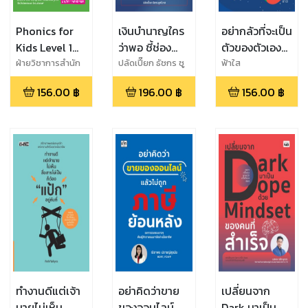
Phonics for
เงินบำนาญใคร
อย่ากลัวที่จะเป็น
Kids Level 1
ว่าพอ ชี้ช่อง
ตัวของตัวเอง
โฟนิกส์สำหรับ
ข้าราชการรวย
จงกล้าที่จะ
ฝ่ายวิชาการสำนัก
ปลัดเปี๊ยก ธัชกร ชู
ฟ้าใส
พิมพ์
ศรีวาส
เด็ก ระดับต้น
ก่อนเกษียณ
เปลี่ยนแปลงตัว
156.00
฿
196.00
฿
156.00
฿
Alphabet &
เอง
Short Vowels
ทำงานดีแต่เจ้า
อย่าคิดว่าขาย
เปลี่ยนจาก
นายไม่เห็น
ของออนไลน์
Dark มาเป็น