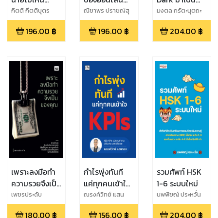
สื่อสารไม่เป็น ก็
แล้วไม่ถูกเรียก
Dope ด้วย
กิตติ กีตติบุตร
ณิชาพร ปราชญ์สุ
มงตล กรัตะนุตถะ
ชนัย
ต้อง "แป้ก" อยู่
ภาษีย้อนหลัง
Mindset ของ
196.00
฿
196.00
฿
204.00
฿
กับที่
คนที่สำเร็จ
เพราะลงมือทำ
กำไรพุ่งทันที
รวมศัพท์ HSK
ความรวยจึงเป็น
แค่ทุกคนเข้าใจ
1-6 ระบบใหม่
ของคุณ
KPIs
เพชรประดับ
ณรงค์วิทย์ แสน
นพพิชญ์ ประหวั่น
ทอง
180.00
฿
156.00
฿
204.00
฿