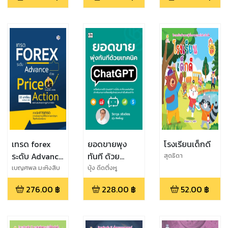
เทรด forex
ยอดขายพุง
โรงเรียนเด็กดี
ระดับ Advance
ทันที ด้วย
สุดธิดา
ด้วย Price
เทคนิค
เบญศพล มะหิงสิบ
บุ้ง ดีดติ่งหู
Action
ChatGPT
276.00
฿
228.00
฿
52.00
฿