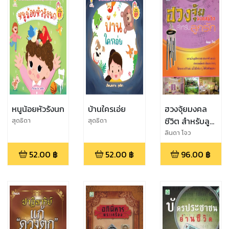
หนูน้อยหัวรังนก
บ้านใครเอ่ย
ฮวงจุ้ยมงคล
ชีวิต สำหรับลูก
สุดธิดา
สุดธิดา
รัก
ลินดา โจว
52.00
฿
52.00
฿
96.00
฿