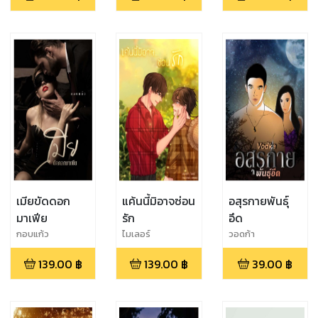
เมียขัดดอก
แค้นนี้มิอาจซ่อน
อสุรกายพันธุ์
มาเฟีย
รัก
อึด
กอบแก้ว
ไมเลอร์
วอดก้า
139.00
฿
139.00
฿
39.00
฿