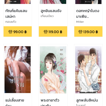
ทัณฑ์แค้นแสน
ฮูหยินแสนชัง
ดอกหญ้าในดง
เสน่หา
มาเฟีย
เทียนเปียว
(Mpreg)
กอบแก้ว
Miiler
99.00
฿
119.00
฿
139.00
฿
แม่เลี้ยงสาย
พระชายาตัว
ลูกพลับสีหม่น
ร่าน
ประกัน
ไมเลอร์