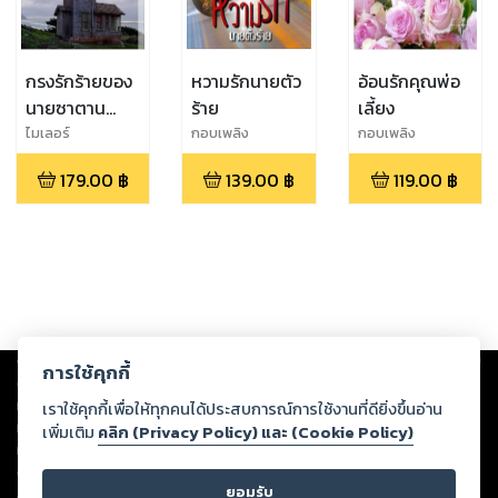
กรงรักร้ายของ
หวามรักนายตัว
อ้อนรักคุณพ่อ
นายซาตาน
ร้าย
เลี้ยง
(Mpreg) ภาค 2
ไมเลอร์
กอบเพลิง
กอบเพลิง
179.00
฿
139.00
฿
119.00
฿
Copyright ©
2026
Storylog Co., Ltd. - สตอรี่ล็อกขอสงวนสิทธิ์ไม่รับผิดชอบ
การใช้คุกกี้
ต่อผลงานหรือเนื้อหาใดที่อัปโหลดผ่านเว็บไซต์และปรากฏว่าละเมิดสิทธิใน
ทรัพย์สินทางปัญญาของบุคคลอื่นหรือขัดต่อกฎหมายและศีลธรรม ดังนั้น ผู้อ่าน
เราใช้คุกกี้เพื่อให้ทุกคนได้ประสบการณ์การใช้งานที่ดียิ่งขึ้นอ่าน
ทุกท่านโปรดใช้วิจารณญาณในการกลั่นกรองด้วยตนเอง และหากท่านพบว่าส่วน
เพิ่มเติม
คลิก (Privacy Policy) และ (Cookie Policy)
หนึ่งส่วนใดขัดต่อกฎหมายและศีลธรรม กรุณาแจ้งมายังบริษัท เพื่อทีมงานจะได้
ดำเนินการในทันที ทั้งนี้ ทางสตอรี่ล็อกขอสงวนลิขสิทธิ์ตามพระราชบัญญัติ
ยอมรับ
ลิขสิทธิ์ พ.ศ. 2537 (ฉบับล่าสุด)