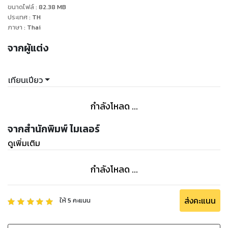
ขนาดไฟล์
:
82.38
MB
เท่านั้น”
ประเทศ
:
TH
ด้วยโทสะที่กำลังปะทุในอกทำให้เว่ยอ๋องเดินย่างสามขุมเข้าไปหา
ภาษา
:
Thai
จางลี่ยืนอยู่ที่เดิมเผชิญหน้าอย่างไม่เกรงกลัว จนตอนนี้ทั้งสองอยู่
จากผู้แต่ง
ใกล้กันมาก ใบหน้าของนางสูงเพียงแผงอกแกร่งของเขาเท่านั้น
หัวใจดวงน้อยเต้นระส่ำไม่เป็นจังหวะเมื่อมีโอกาสได้อยู่ใกล้ถึงเพียง
นี้ กำลังจะถอยหลังกลับไปตั้งหลักทว่ากลับถูกรั้งเอวคอดเข้าไป
เทียนเปียว
แนบชิดกับเรือนกายกำยำเสียก่อน
“เหตุใดต้องถอยหลัง หรือเจ้ากลัวว่าข้าจะรุนแรงกับเจ้า” คนพูดยื่น
กำลังโหลด ...
ใบหน้าคมลงมาใกล้ จนสัมผัสได้ถึงลมหายใจอุ่น ๆ พร้อมกับ
สายตาคมที่กำลังจ้องมองมา ในนั้นลุกโชนไปด้วยไฟแห่งความ
จากสำนักพิมพ์ ไมเลอร์
เกลียดชัง นางรู้สึกได้ว่าเขาเกลียดนางมาก
ดูเพิ่มเติม
“หม่อมฉันมิเคยรู้สึกกลัว ไม่เช่นนั้นคงไม่ร้องขอให้เราร่วมเตียงกัน
ในค่ำคืนนี้ หม่อมฉันพร้อมแล้วเพคะ”
กำลังโหลด ...
“เจ้าเป็นคนเรียกร้องเองนะช่วยไม่ได้ เจ้าคงไม่รู้ว่าข้าเป็นพวกชอบ
ความรุนแรง วันนี้ข้าจะทำให้เจ้าได้รับความเจ็บปวดและทรมาน
อย่างแสนสาหัส” เว่ยอ๋องแสดงสีหน้าอันน่าหวาดกลัวให้นางได้เห็น
ส่งคะแนน
ให้
5
คะแนน
ทั้งที่ความเป็นจริงแล้วเขาไม่ใช่คนประเภทนั้นเลย แต่จำเป็นต้องขู่
เพื่อให้นางได้รู้ว่าเขาไม่ใช่คนที่พ่ายแพ้