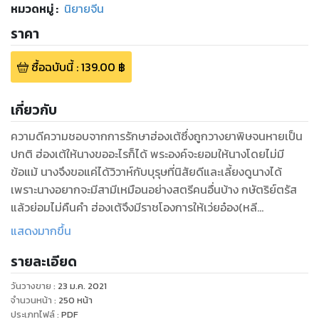
หมวดหมู่
:
นิยายจีน
ราคา
ซื้อฉบับนี้
:
139.00
฿
เกี่ยวกับ
ความดีความชอบจากการรักษาฮ่องเต้ซึ่งถูกวางยาพิษจนหายเป็น
ปกติ ฮ่องเต้ให้นางขออะไรก็ได้ พระองค์จะยอมให้นางโดยไม่มี
ข้อแม้ นางจึงขอแค่ได้วิวาห์กับบุรุษที่นิสัยดีและเลี้ยงดูนางได้
เพราะนางอยากจะมีสามีเหมือนอย่างสตรีคนอื่นบ้าง กษัตริย์ตรัส
แล้วย่อมไม่คืนคำ ฮ่องเต้จึงมีราชโองการให้เว่ยอ๋อง(หลี
เว่ยเปี่ยว)เสกสมรสกับจางลี่ เพื่อเป็นการตอบแทนน้ำใจของหมอ
แสดงมากขึ้น
หญิงอัปลักษณ์นางนี้...
รายละเอียด
..................................
“ตั้งแต่เกิดมาข้ามิเคยเห็นสตรีนางไหนหน้าไม่อายเช่นเจ้ามาก่อน
วันวางขาย
:
23 ม.ค. 2021
หากต้องการข้าถึงเพียงนี้ข้าก็จะสงเคราะห์ให้ แต่ข้าจะไม่มีวันมอง
จำนวนหน้า
:
250
หน้า
หน้าเจ้าเด็ดขาด จะพยายามนึกว่าเจ้าคือหญิงนางโลมนางหนึ่ง
ประเภทไฟล์
:
PDF