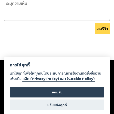
ส่งรีวิว
Copyright ©
2026
Storylog Co., Ltd. - สตอรี่ล็อกขอสงวนสิทธิ์ไม่รับผิดชอบ
การใช้คุกกี้
ต่อผลงานหรือเนื้อหาใดที่อัปโหลดผ่านเว็บไซต์และปรากฏว่าละเมิดสิทธิใน
ทรัพย์สินทางปัญญาของบุคคลอื่นหรือขัดต่อกฎหมายและศีลธรรม ดังนั้น ผู้อ่าน
เราใช้คุกกี้เพื่อให้ทุกคนได้ประสบการณ์การใช้งานที่ดียิ่งขึ้นอ่าน
ทุกท่านโปรดใช้วิจารณญาณในการกลั่นกรองด้วยตนเอง และหากท่านพบว่าส่วน
เพิ่มเติม
คลิก (Privacy Policy) และ (Cookie Policy)
หนึ่งส่วนใดขัดต่อกฎหมายและศีลธรรม กรุณาแจ้งมายังบริษัท เพื่อทีมงานจะได้
ดำเนินการในทันที ทั้งนี้ ทางสตอรี่ล็อกขอสงวนลิขสิทธิ์ตามพระราชบัญญัติ
ยอมรับ
ลิขสิทธิ์ พ.ศ. 2537 (ฉบับล่าสุด)
For support: member@ookbee.com
ปรับแต่งคุกกี้
Version
1.3.17