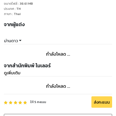
ขนาดไฟล์
:
38.61
MB
ขนาดนี้ ฉันอยากจะถลกหนังหน้าออกมาวัดดู ว่าจะหนามากสักแค่
ประเทศ
:
TH
ไหน
ภาษา
:
Thai
“นั่นเพราะคุณบังคับฝืนใจกระต่าย ไม่งั้นกระต่ายไม่ยอมแน่ แล้ว
จากผู้แต่ง
กระต่ายก็จะไม่มีทางยอมคุณอีกแน่นอน”
“มั่นใจว่าห้ามฉันได้” เขาส่งสายตากรุ้มกริ่มมาพร้อมกับสีหน้าหื่น ๆ
กะจะแกล้งให้ฉันกลัวล่ะสิ แต่ขอโทษด้วย ตอนนี้ฉันยืนขึ้นตั้งหลัก
ม่านดาว
ได้แล้ว ไม่มีทางกลัวเด็ดขาด
“นะ…แน่นอน กระต่ายไม่กลัวคุณหรอก”
กำลังโหลด ...
“จริงเหรอ”
จากสำนักพิมพ์ ไมเลอร์
ดูเพิ่มเติม
กำลังโหลด ...
ส่งคะแนน
ให้
5
คะแนน