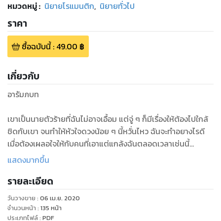
หมวดหมู่
:
นิยายโรแมนติก
,
นิยายทั่วไป
ราคา
ซื้อฉบับนี้
:
49.00
฿
เกี่ยวกับ
อารัมภบท
เขาเป็นนายตัวร้ายที่ฉันไม่อาจเอื้อม แต่จู่ ๆ ก็มีเรื่องให้ต้องไปใกล้
ชิดกับเขา จนทำให้หัวใจดวงน้อย ๆ นี้หวั่นไหว ฉันจะทำอยางไรดี
เมื่อต้องเผลอใจให้กับคนที่เอาแต่แกล้งฉันตลอดเวลาเช่นนี้
x o x o x o x o x
แสดงมากขึ้น
“ทำเป็นหวงเนื้อหวงตัว อย่างกับเป็นสาวบริสุทธิ์ซะอย่างนั้นล่ะ”
รายละเอียด
“ก็กระต่ายยังไม่เคยนี่คะ” ฉันรีบเถียงหน้าตั้ง จะมากล่าวหากัน
อย่างนี้ไม่ได้นะ ฉันเป็นฝ่ายเสียหาย
วันวางขาย
:
06 เม.ย. 2020
“ถ้าอย่างนั้นวันก่อนแสดงว่าฉันเป็นคนแรกที่ได้จูบแล้วก็จับนมเธอ
จำนวนหน้า
:
135
หน้า
สินะ หึ ๆ” คนบ้าอะไรจะพูดจาลามกต่อหน้าผู้หญิงได้น่าหมั่นไส้
ประเภทไฟล์
:
PDF