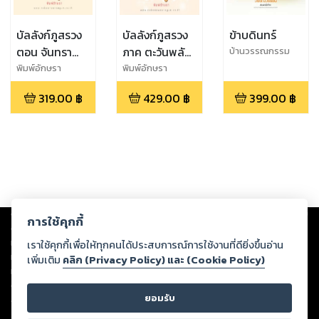
บัลลังก์ภูสรวง
บัลลังก์ภูสรวง
ข้าบดินทร์
ตอน จันทรา
ภาค ตะวันพลัด
บ้านวรรณกรรม
ซ่อนกล
ฟ้า
พิมพ์อักษรา
พิมพ์อักษรา
319.00
฿
429.00
฿
399.00
฿
Copyright ©
2026
Storylog Co., Ltd. - สตอรี่ล็อกขอสงวนสิทธิ์ไม่รับผิดชอบ
การใช้คุกกี้
ต่อผลงานหรือเนื้อหาใดที่อัปโหลดผ่านเว็บไซต์และปรากฏว่าละเมิดสิทธิใน
ทรัพย์สินทางปัญญาของบุคคลอื่นหรือขัดต่อกฎหมายและศีลธรรม ดังนั้น ผู้อ่าน
เราใช้คุกกี้เพื่อให้ทุกคนได้ประสบการณ์การใช้งานที่ดียิ่งขึ้นอ่าน
ทุกท่านโปรดใช้วิจารณญาณในการกลั่นกรองด้วยตนเอง และหากท่านพบว่าส่วน
เพิ่มเติม
คลิก (Privacy Policy) และ (Cookie Policy)
หนึ่งส่วนใดขัดต่อกฎหมายและศีลธรรม กรุณาแจ้งมายังบริษัท เพื่อทีมงานจะได้
ดำเนินการในทันที ทั้งนี้ ทางสตอรี่ล็อกขอสงวนลิขสิทธิ์ตามพระราชบัญญัติ
ยอมรับ
ลิขสิทธิ์ พ.ศ. 2537 (ฉบับล่าสุด)