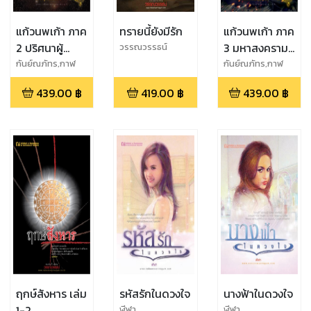
แก้วนพเก้า ภาค
ทรายนี้ยังมีรัก
แก้วนพเก้า ภาค
2 ปริศนาผู้
3 มหาสงคราม
วรรณวรรธน์
ครอบครอง 2
แห่งตรีภพ
กันย์ณภัทร,กาฬ
กันย์ณภัทร,กาฬ
รหัสย์,นานะจัง
รหัสย์,นานะจัง
439.00
฿
419.00
฿
439.00
฿
ฤกษ์สังหาร เล่ม
รหัสรักในดวงใจ
นางฟ้าในดวงใจ
1-2
ฬีฬา
ฬีฬา