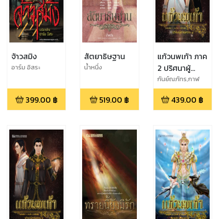
จ้าวสมิง
สัตยาธิษฐาน
แก้วนพเก้า ภาค
2 ปริศนาผู้
อาร์ม อิสระ
น้ำหนึ่ง
ครอบครอง 1
กันย์ณภัทร,กาฬ
รหัสย์,นานะจัง
399.00
฿
519.00
฿
439.00
฿