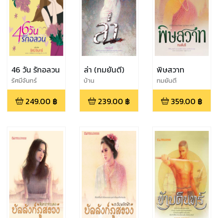
46 วัน รักอลวน
ล่า (ทมยันตี)
พิษสวาท
รัศมีจันทร์
บ้าน
ทมยันตี
วรรณกรรม,ทมยัน
249.00
฿
239.00
฿
359.00
฿
ตี