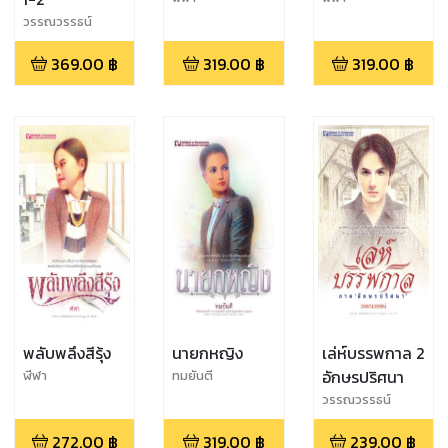
วรรณวรรธน์
369.00
฿
319.00
฿
319.00
฿
พลับพลึงสีรุ้ง
นายกหญิง
เล่ห์บรรพกาล 2
อักษรปริศนา
ฬีฬา
ทมยันตี
วรรณวรรธน์
272.00
฿
319.00
฿
239.00
฿