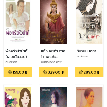
พ่อครัวหัวป่าก์
แก้วนพเก้า ภาค
วิมานมนตรา
(เล่มเดียวจบ)
1 เทพแห่ง
หงส์หยก
สงคราม
กนกเรขา
กันย์ณภัทร,กาฬ
รหัสย์,นานะจัง
159.00
฿
329.00
฿
289.00
฿