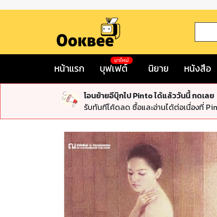
มาใหม่
หน้าแรก
บุฟเฟต์
นิยาย
หนังสือ
โอนย้ายอีบุ๊กไป Pinto ได้แล้ววันนี้ กดเลย
รับทันทีโค้ดลด ซื้อและอ่านได้ต่อเนื่องที่ Pi