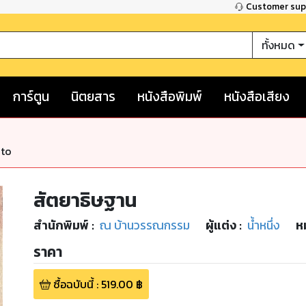
Customer su
ทั้งหมด
การ์ตูน
นิตยสาร
หนังสือพิมพ์
หนังสือเสียง
nto
สัตยาธิษฐาน
สำนักพิมพ์
:
ณ บ้านวรรณกรรม
ผู้แต่ง :
น้ำหนึ่ง
ห
ราคา
ซื้อฉบับนี้
:
519.00
฿