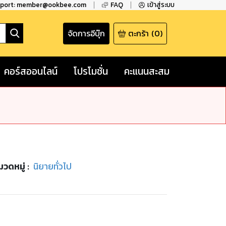
pport: member@ookbee.com
FAQ
เข้าสู่ระบบ
จัดการอีบุ๊ก
ตะกร้า
(
0
)
คอร์สออนไลน์
โปรโมชั่น
คะแนนสะสม
มวดหมู่
:
นิยายทั่วไป