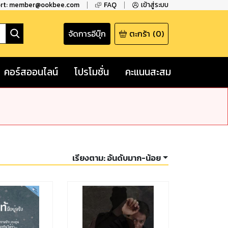
ort: member@ookbee.com
FAQ
เข้าสู่ระบบ
จัดการอีบุ๊ก
ตะกร้า
(
0
)
คอร์สออนไลน์
โปรโมชั่น
คะแนนสะสม
เรียงตาม:
อันดับมาก-น้อย