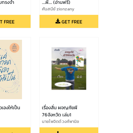
ามทรงจำ
....ผี.... (อ่านฟรี)
ศันสนีย์ zionzany
T FREE
GET FREE
เองให้เป็น
เรื่องสั่น ผจญภัยผี
76จังหวัด เล่ม1
นายไพจิตต์ วงศ์พานิช
อักษร,โซดาตะบัน