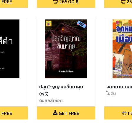
 FREE
265.00
฿
25
ปลุกวิญญาณขึ้นมาคุย
จดหมายจากเ
(ฟรี)
โบตั๋น
ดินสอสีเลือด
 FREE
GET FREE
11