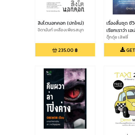
สิงโตนอกคอก (ปกใหม่)
เรื่องสั้นชุด ช
จิดานันท์ เหลืองเพียรสมุท
เรียกเราว่า เอเ
Aliens (ทดลอง
ตุ๊กดุ๋ย เลิฟลี่
235.00
฿
GET