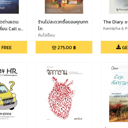
ีวิตต่างแดน
ร้านไม่สะดวกซื้อของคุณทก
The Diary o
ลี่ยน Call us
โก
Kannipha & Po
อ่านฟรี)
คิมโฮย็อน
 FREE
275.00
฿
GE