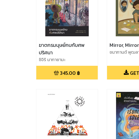
ฆาตกรมนุษย์กบกับศพ
Mirror, Mirro
ปริศนา
ชนากานต์ พุฒลา
สุภาพ
ชิจิริ นากายามะ
345.00
฿
GET