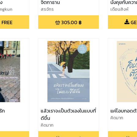
มง
จิตกาธาน
นั่งคุยกับคว
ungkun
สรจักร
เดือนสิงห์
 FREE
305.00
฿
GE
รัก
แล้วเราจะเป็นตัวเองในแบบที่
แค่โอบกอดตัว
ดีขึ้น
คิดมาก
คิดมาก