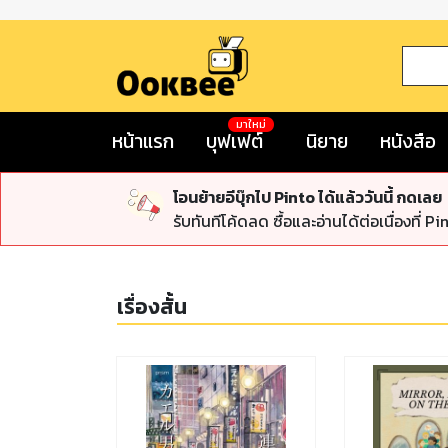
มาใหม่
หน้าแรก
บุฟเฟต์
นิยาย
หนังสือ
โอนย้ายอีบุ๊กไป Pinto ได้แล้ววันนี้ กดเลย
รับทันทีโค้ดลด ซื้อและอ่านได้ต่อเนื่องที่ Pi
เรื่องสั้น