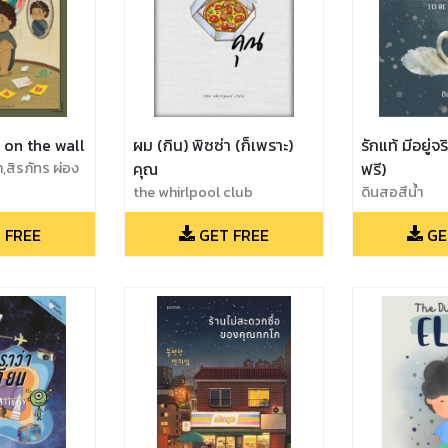
r on the wall
ผม (กิน) พิซซ่า (ก็เพราะ)
รักแท้ มีอยู่
,สิรภัทร ผ่อง
คุณ
ฟรี)
the whirlpool club
ดินสอสีน้ำ
 FREE
GET FREE
GE