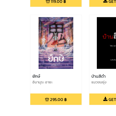
119.00
฿
GET
ยักษ์
บ้านสีดำ
อิมามุระ อายะ
แมวขนยุ่ง
295.00
฿
GET