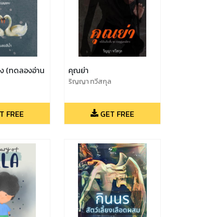
จริง (ทดลองอ่าน
คุณย่า
ริญญา ทวีสกุล
T FREE
GET FREE