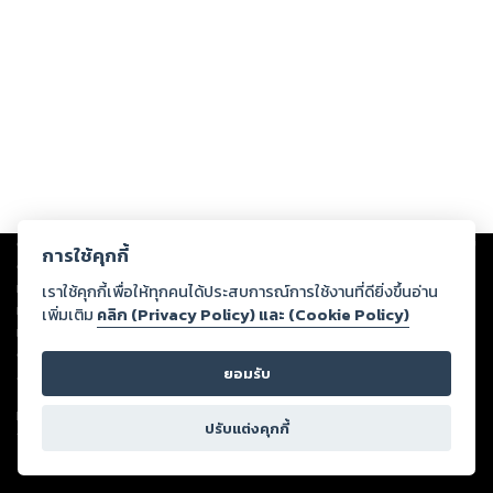
Copyright ©
2026
Storylog Co., Ltd. - สตอรี่ล็อกขอสงวนสิทธิ์ไม่รับผิดชอบ
การใช้คุกกี้
ต่อผลงานหรือเนื้อหาใดที่อัปโหลดผ่านเว็บไซต์และปรากฏว่าละเมิดสิทธิใน
ทรัพย์สินทางปัญญาของบุคคลอื่นหรือขัดต่อกฎหมายและศีลธรรม ดังนั้น ผู้อ่าน
เราใช้คุกกี้เพื่อให้ทุกคนได้ประสบการณ์การใช้งานที่ดียิ่งขึ้นอ่าน
ทุกท่านโปรดใช้วิจารณญาณในการกลั่นกรองด้วยตนเอง และหากท่านพบว่าส่วน
เพิ่มเติม
คลิก (Privacy Policy) และ (Cookie Policy)
หนึ่งส่วนใดขัดต่อกฎหมายและศีลธรรม กรุณาแจ้งมายังบริษัท เพื่อทีมงานจะได้
ดำเนินการในทันที ทั้งนี้ ทางสตอรี่ล็อกขอสงวนลิขสิทธิ์ตามพระราชบัญญัติ
ยอมรับ
ลิขสิทธิ์ พ.ศ. 2537 (ฉบับล่าสุด)
For support: member@ookbee.com
ปรับแต่งคุกกี้
Version
1.3.17