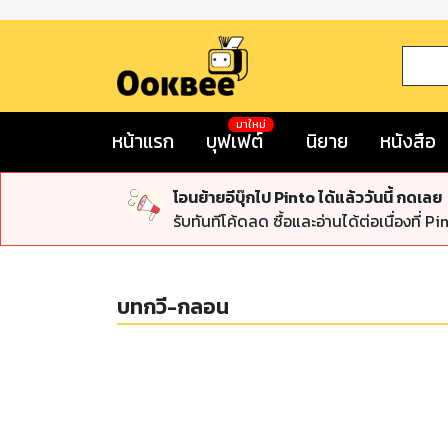
มาใหม่
หน้าแรก
บุฟเฟต์
นิยาย
หนังสือ
โอนย้ายอีบุ๊กไป Pinto ได้แล้ววันนี้ กดเลย
รับทันทีโค้ดลด ซื้อและอ่านได้ต่อเนื่องที่ Pi
บทกวี-กลอน