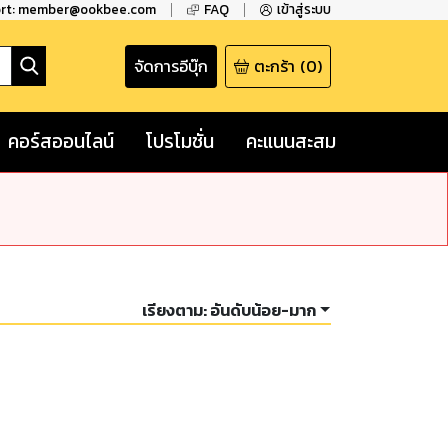
ort: member@ookbee.com
FAQ
เข้าสู่ระบบ
จัดการอีบุ๊ก
ตะกร้า
(
0
)
คอร์สออนไลน์
โปรโมชั่น
คะแนนสะสม
เรียงตาม:
อันดับน้อย-มาก