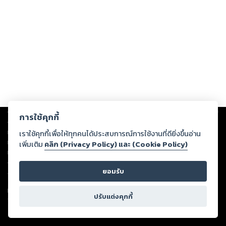
Copyright ©
2026
Storylog Co., Ltd. - สตอรี่ล็อกขอสงวนสิทธิ์ไม่รับผิดชอบ
การใช้คุกกี้
ต่อผลงานหรือเนื้อหาใดที่อัปโหลดผ่านเว็บไซต์และปรากฏว่าละเมิดสิทธิใน
ทรัพย์สินทางปัญญาของบุคคลอื่นหรือขัดต่อกฎหมายและศีลธรรม ดังนั้น ผู้อ่าน
เราใช้คุกกี้เพื่อให้ทุกคนได้ประสบการณ์การใช้งานที่ดียิ่งขึ้นอ่าน
ทุกท่านโปรดใช้วิจารณญาณในการกลั่นกรองด้วยตนเอง และหากท่านพบว่าส่วน
เพิ่มเติม
คลิก (Privacy Policy) และ (Cookie Policy)
หนึ่งส่วนใดขัดต่อกฎหมายและศีลธรรม กรุณาแจ้งมายังบริษัท เพื่อทีมงานจะได้
ดำเนินการในทันที ทั้งนี้ ทางสตอรี่ล็อกขอสงวนลิขสิทธิ์ตามพระราชบัญญัติ
ยอมรับ
ลิขสิทธิ์ พ.ศ. 2537 (ฉบับล่าสุด)
For support: member@ookbee.com
ปรับแต่งคุกกี้
Version
1.3.17