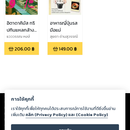
อิตาดาคิมัส ทริ
อาหารญี่ปุ่นรส
ปกินแหลกล้าง
มือแม่
โลก
แวววรรณ หงษ์
สุยดา ด่านสุวรรณ์
วิวัฒน์
206.00
฿
149.00
฿
Copyright ©
2026
Storylog Co., Ltd. - สตอรี่ล็อกขอสงวนสิทธิ์ไม่รับผิดชอบ
การใช้คุกกี้
ต่อผลงานหรือเนื้อหาใดที่อัปโหลดผ่านเว็บไซต์และปรากฏว่าละเมิดสิทธิใน
ทรัพย์สินทางปัญญาของบุคคลอื่นหรือขัดต่อกฎหมายและศีลธรรม ดังนั้น ผู้อ่าน
เราใช้คุกกี้เพื่อให้ทุกคนได้ประสบการณ์การใช้งานที่ดียิ่งขึ้นอ่าน
ทุกท่านโปรดใช้วิจารณญาณในการกลั่นกรองด้วยตนเอง และหากท่านพบว่าส่วน
เพิ่มเติม
คลิก (Privacy Policy) และ (Cookie Policy)
หนึ่งส่วนใดขัดต่อกฎหมายและศีลธรรม กรุณาแจ้งมายังบริษัท เพื่อทีมงานจะได้
ดำเนินการในทันที ทั้งนี้ ทางสตอรี่ล็อกขอสงวนลิขสิทธิ์ตามพระราชบัญญัติ