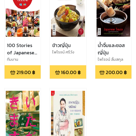
100 Stories
ข้าวญี่ปุ่น
น้ำจิ้มและซอส
of Japanese
ญี่ปุ่น
ไพโรจน์ ศรีวัง
Cuisine
ทีมงาน
ไพโรจน์ ลิ้มสกุล
EDTguide.com
219.00
฿
160.00
฿
200.00
฿