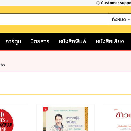
Customer supp
ทั้งหมด
การ์ตูน
นิตยสาร
หนังสือพิมพ์
หนังสือเสียง
nto