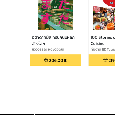
อิตาดาคิมัส ทริปกินแหลก
100 Stories 
ล้างโลก
Cuisine
แวววรรณ หงษ์วิวัฒน์
ทีมงาน EDTgu
206.00
฿
219