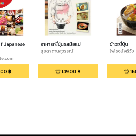
of Japanese
อาหารญี่ปุ่นรสมือแม่
ข้าวญี่ปุ่น
สุยดา ด่านสุวรรณ์
ไพโรจน์ ศรีวัง
ide.com
.00
฿
149.00
฿
16