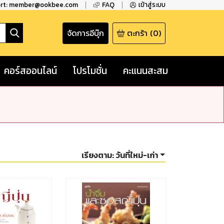
ort: member@ookbee.com
FAQ
เข้าสู่ระบบ
จัดการอีบุ๊ก
ตะกร้า
(
0
)
คอร์สออนไลน์
โปรโมชั่น
คะแนนสะสม
เรียงตาม:
วันที่ใหม่-เก่า