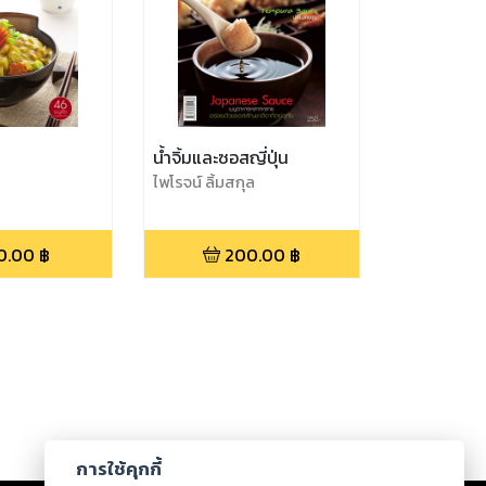
น้ำจิ้มและซอสญี่ปุ่น
ไพโรจน์ ลิ้มสกุล
0.00
฿
200.00
฿
การใช้คุกกี้