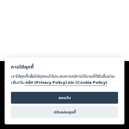
Copyright ©
2026
Storylog Co., Ltd. - สตอรี่ล็อกขอสงวนสิทธิ์ไม่รับผิดชอบ
การใช้คุกกี้
ต่อผลงานหรือเนื้อหาใดที่อัปโหลดผ่านเว็บไซต์และปรากฏว่าละเมิดสิทธิใน
ทรัพย์สินทางปัญญาของบุคคลอื่นหรือขัดต่อกฎหมายและศีลธรรม ดังนั้น ผู้อ่าน
เราใช้คุกกี้เพื่อให้ทุกคนได้ประสบการณ์การใช้งานที่ดียิ่งขึ้นอ่าน
ทุกท่านโปรดใช้วิจารณญาณในการกลั่นกรองด้วยตนเอง และหากท่านพบว่าส่วน
เพิ่มเติม
คลิก (Privacy Policy) และ (Cookie Policy)
หนึ่งส่วนใดขัดต่อกฎหมายและศีลธรรม กรุณาแจ้งมายังบริษัท เพื่อทีมงานจะได้
ดำเนินการในทันที ทั้งนี้ ทางสตอรี่ล็อกขอสงวนลิขสิทธิ์ตามพระราชบัญญัติ
ยอมรับ
ลิขสิทธิ์ พ.ศ. 2537 (ฉบับล่าสุด)
For support: member@ookbee.com
ปรับแต่งคุกกี้
Version
1.3.17