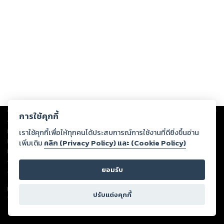
Copyright ©
2026
Storylog Co., Ltd. - สตอรี่ล็อกขอสงวนสิทธิ์ไม่รับผิดชอบ
การใช้คุกกี้
ต่อผลงานหรือเนื้อหาใดที่อัปโหลดผ่านเว็บไซต์และปรากฏว่าละเมิดสิทธิใน
ทรัพย์สินทางปัญญาของบุคคลอื่นหรือขัดต่อกฎหมายและศีลธรรม ดังนั้น ผู้อ่าน
เราใช้คุกกี้เพื่อให้ทุกคนได้ประสบการณ์การใช้งานที่ดียิ่งขึ้นอ่าน
ทุกท่านโปรดใช้วิจารณญาณในการกลั่นกรองด้วยตนเอง และหากท่านพบว่าส่วน
เพิ่มเติม
คลิก (Privacy Policy) และ (Cookie Policy)
หนึ่งส่วนใดขัดต่อกฎหมายและศีลธรรม กรุณาแจ้งมายังบริษัท เพื่อทีมงานจะได้
ดำเนินการในทันที ทั้งนี้ ทางสตอรี่ล็อกขอสงวนลิขสิทธิ์ตามพระราชบัญญัติ
ยอมรับ
ลิขสิทธิ์ พ.ศ. 2537 (ฉบับล่าสุด)
For support: member@ookbee.com
ปรับแต่งคุกกี้
Version
1.3.17